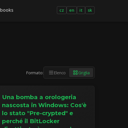
-books
cz
en
it
sk
Formato:
Elenco
Griglia
Una bomba a orologeria
nascosta in Windows: Cos'è
lo stato "Pre-crypted" e
perché il BitLocker