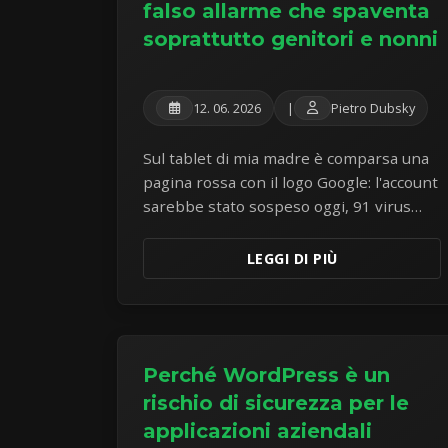
falso allarme che spaventa
soprattutto genitori e nonni
12. 06. 2026
|
Pietro Dubsky
Sul tablet di mia madre è comparsa una
pagina rossa con il logo Google: l'account
sarebbe stato sospeso oggi, 91 virus
starebbero attaccando il sistema, e si
offriva una «pulizia gratuita». Il tablet era
LEGGI DI PIÙ
perfettamente sano — l'intero attacco
era la pagina stessa. La dissezione di un
esemplare da manuale di scareware.
Perché WordPress è un
rischio di sicurezza per le
applicazioni aziendali