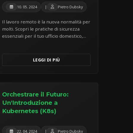
10. 05. 2024
|
Pietro Dubsky
Il lavoro remoto è la nuova normalità per
molti. Scopri le pratiche di sicurezza
essenziali per il tuo ufficio domestico,
l'utilizzo del Wi-Fi pubblico, la protezione
dei dispositivi e la comunicazione sicura
per rimanere al sicuro e produttivo.
LEGGI DI PIÙ
Orchestrare il Futuro:
Un'Introduzione a
Kubernetes (K8s)
22. 04. 2024
|
Pietro Dubsky