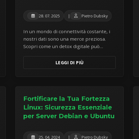
28. 07. 2025
|
Pietro Dubsky
In un mondo di connettività costante, i
nostri dati sono una merce preziosa.
Scopri come un detox digitale può
aiutarti a ridurre il tracciamento online e
a riacquistare un maggiore controllo
LEGGI DI PIÙ
sulle tue informazioni personali.
Fortificare la Tua Fortezza
Linux: Sicurezza Essenziale
per Server Debian e Ubuntu
25. 04. 2024
|
Pietro Dubsky