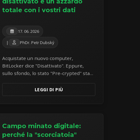
disattivato è un azzardo
totale con i vostri dati
17. 06. 2026
|
PhDr. Petr Dubský
Acquistate un nuovo computer,
BitLocker dice "Disattivato". Eppure,
sullo sfondo, lo stato "Pre-crypted" sta
ticchettando. Questo rappresenta un
azzardo silenzioso per i vostri dati.
LEGGI DI PIÙ
Campo minato digitale:
perché la "scorciatoia"