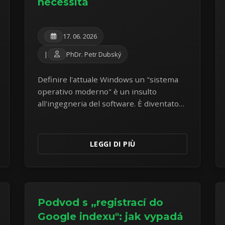
necessità
17. 06. 2026
|
PhDr. Petr Dubský
Definire l'attuale Windows un "sistema
operativo moderno" è un insulto
all'ingegneria del software. È diventato
adware e spyware. Fuggire verso Linux
Mint è ormai una necessità.
LEGGI DI PIÙ
Podvod s „registrací do
Google indexu": jak vypadá