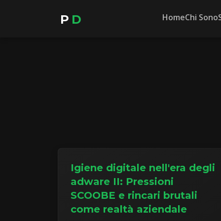
Home
Chi Sono
P
D
Igiene digitale nell'era degli
adware II: Pressioni
SCOOBE e rincari brutali
come realtà aziendale