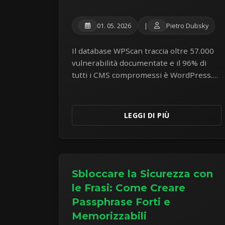
01. 05. 2026
|
Pietro Dubsky
Il database WPScan traccia oltre 57.000
vulnerabilità documentate e il 96% di
tutti i CMS compromessi è WordPress.
Un'analisi onesta dei rischi di sicurezza,
prestazioni e costi di costruire
applicazioni aziendali sul CMS più
LEGGI DI PIÙ
attaccato al mondo.
Sbloccare la Sicurezza con
le Frasi: Come Creare
Passphrase Forti e
Memorizzabili