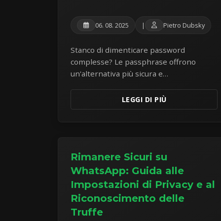
06. 08. 2025
|
Pietro Dubsky
Stanco di dimenticare password
complesse? Le passphrase offrono
un'alternativa più sicura e
memorizzabile. Scopri l'arte di creare
passphrase robuste per proteggere i
LEGGI DI PIÙ
tuoi account online.
Rimanere Sicuri su
WhatsApp: Guida alle
Impostazioni di Privacy e al
Riconoscimento delle
Truffe