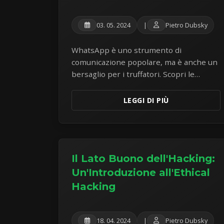
03. 05. 2024
|
Pietro Dubsky
WhatsApp è uno strumento di
comunicazione popolare, ma è anche un
bersaglio per i truffatori. Scopri le
impostazioni di sicurezza chiave e come
riconoscere ed evitare le comuni truffe
LEGGI DI PIÙ
su WhatsApp.
Il Lato Buono dell'Hacking:
Un'Introduzione all'Ethical
Hacking
18. 04. 2024
|
Pietro Dubsky