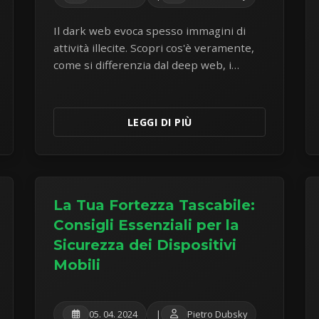
Il dark web evoca spesso immagini di
attività illecite. Scopri cos'è veramente,
come si differenzia dal deep web, i
pericoli reali che comporta e perché è
necessaria estrema cautela.
LEGGI DI PIÙ
La Tua Fortezza Tascabile:
Consigli Essenziali per la
Sicurezza dei Dispositivi
Mobili
05. 04. 2024
|
Pietro Dubsky