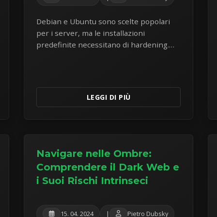
Debian e Ubuntu sono scelte popolari
per i server, ma le installazioni
predefinite necessitano di hardening.
Scopri le misure di sicurezza chiave per
proteggere i tuoi server Linux dalle
minacce comuni.
LEGGI DI PIÙ
Navigare nelle Ombre:
Comprendere il Dark Web e
i Suoi Rischi Intrinseci
15. 04. 2024
|
Pietro Dubsky