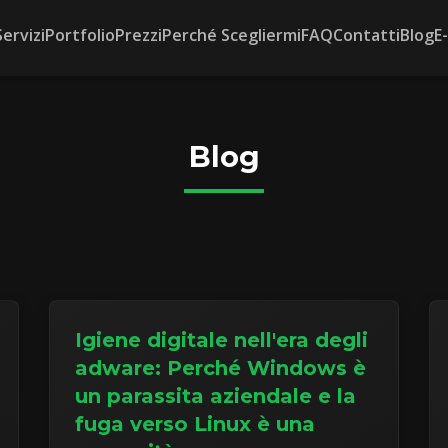
Servizi
Portfolio
Prezzi
Perché Scegliermi
FAQ
Contatti
Blog
E
Blog
Igiene digitale nell'era degli
adware: Perché Windows è
un parassita aziendale e la
fuga verso Linux è una