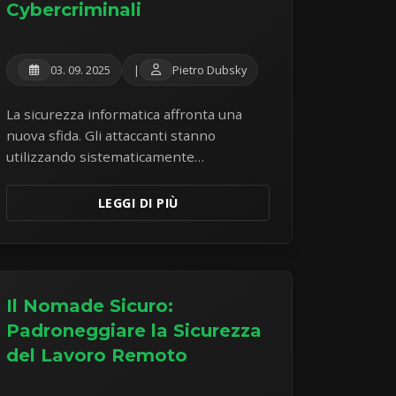
Cybercriminali
03. 09. 2025
|
Pietro Dubsky
La sicurezza informatica affronta una
nuova sfida. Gli attaccanti stanno
utilizzando sistematicamente
l'intelligenza artificiale per creare
attacchi sofisticati che possono aggirare
LEGGI DI PIÙ
le misure di sicurezza tradizionali.
L'analisi di malware reale rivela una
tendenza preoccupante di attacchi ibridi.
Il Nomade Sicuro:
Padroneggiare la Sicurezza
del Lavoro Remoto