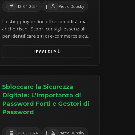
12. 04. 2024
|
Pietro Dubsky
Lo shopping online offre comodità, ma
anche rischi. Scopri consigli essenziali
per identificare siti di e-commerce sicuri,
proteggere i tuoi dati di pagamento ed
evitare le comuni truffe di shopping.
LEGGI DI PIÙ
Sbloccare la Sicurezza
Digitale: L'Importanza di
Password Forti e Gestori di
Password
28. 03. 2024
|
Pietro Dubsky