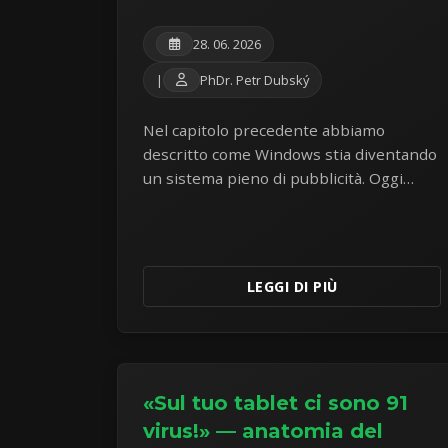
28. 06. 2026
|
PhDr. Petr Dubský
Nel capitolo precedente abbiamo
descritto come Windows stia diventando
un sistema pieno di pubblicità. Oggi
espandiamo questa mappa del
parassitismo aziendale: pressioni
SCOOBE a schermo intero e rincari di
Microsoft 365.
LEGGI DI PIÙ
«Sul tuo tablet ci sono 91
virus!» — anatomia del