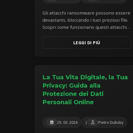
Gli attacchi ransomware possono essere
devastanti, bloccando i tuoi preziosi file.
Scopri come funzionano questi attacchi,
le misure preventive cruciali e
l'importanza di backup dei dati robusti.
LEGGI DI PIÙ
La Tua Vita Digitale, la Tua
Privacy: Guida alla
Protezione dei Dati
Personali Online
25. 03. 2024
|
Pietro Dubsky