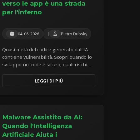
verso le app è una strada
per l'inferno
04. 06. 2026
|
Pietro Dubsky
Quasi metà del codice generato dall'IA
contiene vulnerabilità. Scopri quando lo
sviluppo no-code è sicuro, quali rischi
comporta e cosa fare per rimediare.
LEGGI DI PIÙ
Malware Assistito da AI:
Quando l'Intelligenza
Artificiale Aiuta i