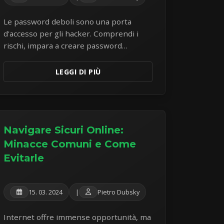
Le password deboli sono una porta
d'accesso per gli hacker. Comprendi i
rischi, impara a creare password
veramente robuste e scopri come i
gestori di password possono
LEGGI DI PIÙ
rivoluzionare la tua sicurezza online.
Navigare Sicuri Online:
Minacce Comuni e Come
Evitarle
15. 03. 2024
|
Pietro Dubsky
Internet offre immense opportunità, ma