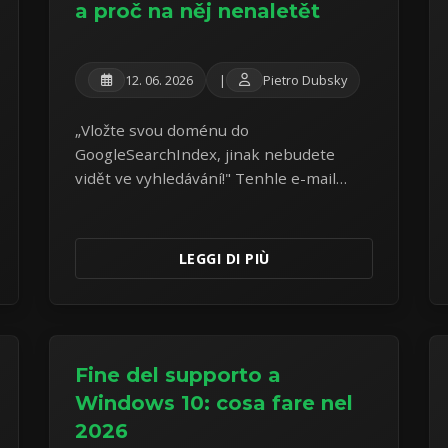
a proč na něj nenaletět
12. 06. 2026
|
Pietro Dubsky
„Vložte svou doménu do
GoogleSearchIndex, jinak nebudete
vidět ve vyhledávání!" Tenhle e-mail
dostávají tisíce majitelů webů — a je to
podvod od první věty. Rozebírám reálný
vzorek z vlastní schránky.
LEGGI DI PIÙ
Fine del supporto a
Windows 10: cosa fare nel
2026