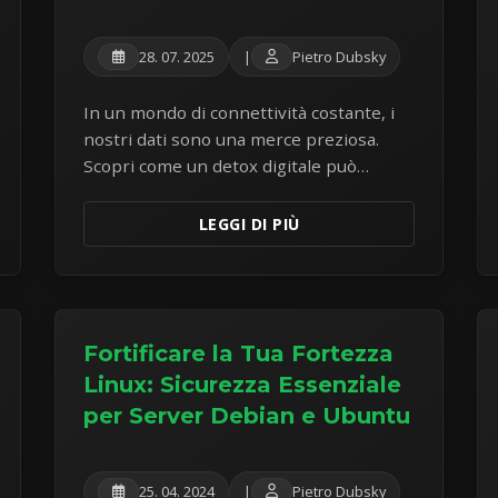
28. 07. 2025
|
Pietro Dubsky
In un mondo di connettività costante, i
nostri dati sono una merce preziosa.
Scopri come un detox digitale può
aiutarti a ridurre il tracciamento online e
a riacquistare un maggiore controllo
LEGGI DI PIÙ
sulle tue informazioni personali.
Fortificare la Tua Fortezza
Linux: Sicurezza Essenziale
per Server Debian e Ubuntu
25. 04. 2024
|
Pietro Dubsky