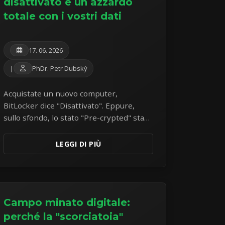
disattivato è un azzardo
totale con i vostri dati
17. 06. 2026
|
PhDr. Petr Dubský
Acquistate un nuovo computer,
BitLocker dice "Disattivato". Eppure,
sullo sfondo, lo stato "Pre-crypted" sta
ticchettando. Questo rappresenta un
azzardo silenzioso per i vostri dati.
LEGGI DI PIÙ
Campo minato digitale:
perché la "scorciatoia"