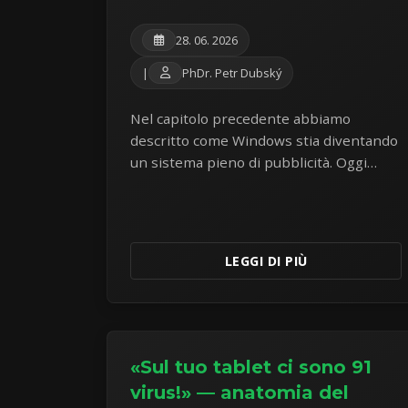
28. 06. 2026
|
PhDr. Petr Dubský
Nel capitolo precedente abbiamo
descritto come Windows stia diventando
un sistema pieno di pubblicità. Oggi
espandiamo questa mappa del
parassitismo aziendale: pressioni
SCOOBE a schermo intero e rincari di
Microsoft 365.
LEGGI DI PIÙ
«Sul tuo tablet ci sono 91
virus!» — anatomia del