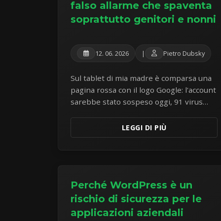
falso allarme che spaventa
soprattutto genitori e nonni
12. 06. 2026
|
Pietro Dubsky
Sul tablet di mia madre è comparsa una
pagina rossa con il logo Google: l'account
sarebbe stato sospeso oggi, 91 virus
starebbero attaccando il sistema, e si
offriva una «pulizia gratuita». Il tablet era
LEGGI DI PIÙ
perfettamente sano — l'intero attacco
era la pagina stessa. La dissezione di un
esemplare da manuale di scareware.
Perché WordPress è un
rischio di sicurezza per le
applicazioni aziendali