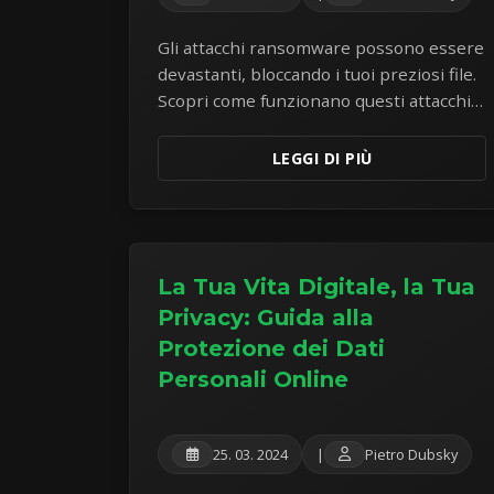
Gli attacchi ransomware possono essere
devastanti, bloccando i tuoi preziosi file.
Scopri come funzionano questi attacchi,
le misure preventive cruciali e
l'importanza di backup dei dati robusti.
LEGGI DI PIÙ
La Tua Vita Digitale, la Tua
Privacy: Guida alla
Protezione dei Dati
Personali Online
25. 03. 2024
|
Pietro Dubsky