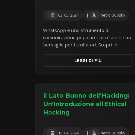
03. 05. 2024
|
Pietro Dubsky
WhatsApp è uno strumento di
comunicazione popolare, ma è anche un
bersaglio per i truffatori. Scopri le
impostazioni di sicurezza chiave e come
riconoscere ed evitare le comuni truffe
LEGGI DI PIÙ
su WhatsApp.
Il Lato Buono dell'Hacking:
Un'Introduzione all'Ethical
Hacking
18. 04. 2024
|
Pietro Dubsky