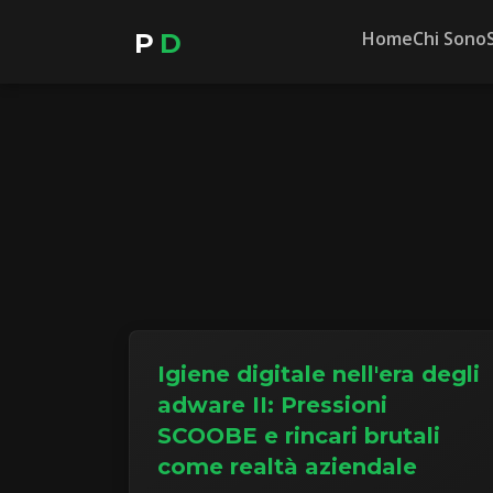
Home
Chi Sono
P
D
Igiene digitale nell'era degli
adware II: Pressioni
SCOOBE e rincari brutali
come realtà aziendale