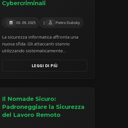
Cybercriminali
03. 09. 2025
|
Pietro Dubsky
La sicurezza informatica affronta una
nuova sfida. Gli attaccanti stanno
utilizzando sistematicamente
l'intelligenza artificiale per creare
attacchi sofisticati che possono aggirare
LEGGI DI PIÙ
le misure di sicurezza tradizionali.
L'analisi di malware reale rivela una
tendenza preoccupante di attacchi ibridi.
Il Nomade Sicuro:
Padroneggiare la Sicurezza
del Lavoro Remoto