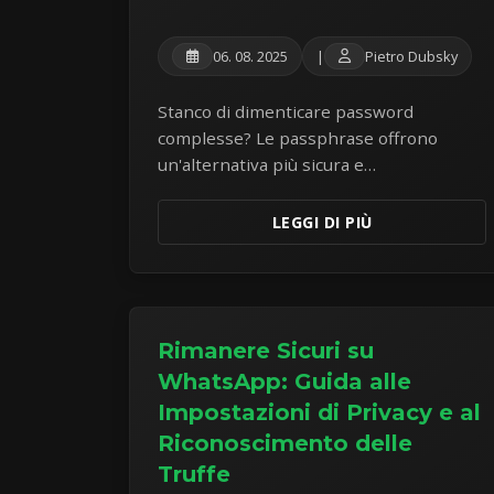
06. 08. 2025
|
Pietro Dubsky
Stanco di dimenticare password
complesse? Le passphrase offrono
un'alternativa più sicura e
memorizzabile. Scopri l'arte di creare
passphrase robuste per proteggere i
LEGGI DI PIÙ
tuoi account online.
Rimanere Sicuri su
WhatsApp: Guida alle
Impostazioni di Privacy e al
Riconoscimento delle
Truffe