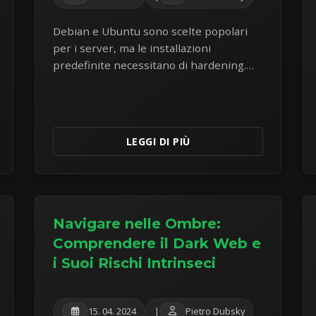
Debian e Ubuntu sono scelte popolari
per i server, ma le installazioni
predefinite necessitano di hardening.
Scopri le misure di sicurezza chiave per
proteggere i tuoi server Linux dalle
minacce comuni.
LEGGI DI PIÙ
Navigare nelle Ombre:
Comprendere il Dark Web e
i Suoi Rischi Intrinseci
15. 04. 2024
|
Pietro Dubsky