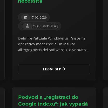
necessità
17. 06. 2026
|
PhDr. Petr Dubský
Definire l'attuale Windows un "sistema
operativo moderno" è un insulto
all'ingegneria del software. È diventato
adware e spyware. Fuggire verso Linux
Mint è ormai una necessità.
LEGGI DI PIÙ
Podvod s „registrací do
Google indexu": jak vypadá