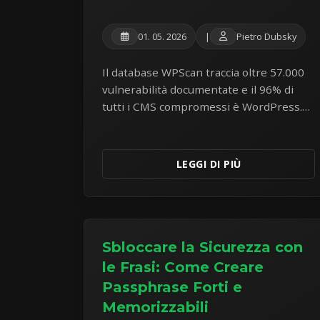
01. 05. 2026
|
Pietro Dubsky
Il database WPScan traccia oltre 57.000
vulnerabilità documentate e il 96% di
tutti i CMS compromessi è WordPress.
Un'analisi onesta dei rischi di sicurezza,
prestazioni e costi di costruire
applicazioni aziendali sul CMS più
LEGGI DI PIÙ
attaccato al mondo.
Sbloccare la Sicurezza con
le Frasi: Come Creare
Passphrase Forti e
Memorizzabili