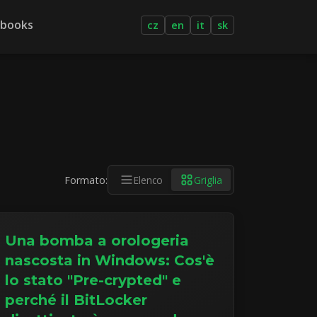
-books
cz
en
it
sk
Formato:
Elenco
Griglia
Una bomba a orologeria
nascosta in Windows: Cos'è
lo stato "Pre-crypted" e
perché il BitLocker