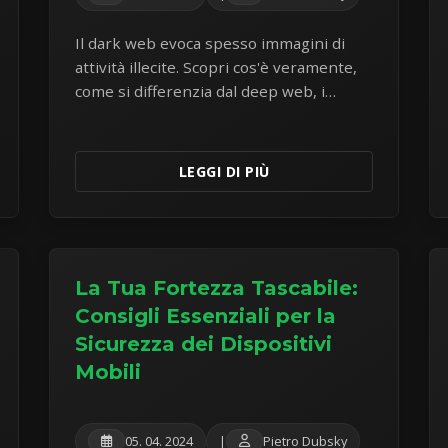
Il dark web evoca spesso immagini di
attività illecite. Scopri cos'è veramente,
come si differenzia dal deep web, i
pericoli reali che comporta e perché è
necessaria estrema cautela.
LEGGI DI PIÙ
La Tua Fortezza Tascabile:
Consigli Essenziali per la
Sicurezza dei Dispositivi
Mobili
05. 04. 2024
|
Pietro Dubsky