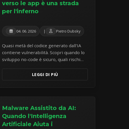
verso le app è una strada
per l'inferno
04. 06. 2026
|
Pietro Dubsky
Quasi metà del codice generato dall'IA
contiene vulnerabilità. Scopri quando lo
sviluppo no-code è sicuro, quali rischi
comporta e cosa fare per rimediare.
LEGGI DI PIÙ
Malware Assistito da AI:
Quando l'Intelligenza
Artificiale Aiuta i