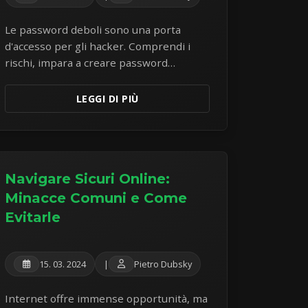
Le password deboli sono una porta
d'accesso per gli hacker. Comprendi i
rischi, impara a creare password
veramente robuste e scopri come i
gestori di password possono
LEGGI DI PIÙ
rivoluzionare la tua sicurezza online.
Navigare Sicuri Online:
Minacce Comuni e Come
Evitarle
15. 03. 2024
|
Pietro Dubsky
Internet offre immense opportunità, ma