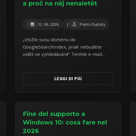
a proč na něj nenaletět
12. 06. 2026
|
Pietro Dubsky
„Vložte svou doménu do
GoogleSearchIndex, jinak nebudete
vidět ve vyhledávání!" Tenhle e-mail
dostávají tisíce majitelů webů — a je to
podvod od první věty. Rozebírám reálný
vzorek z vlastní schránky.
LEGGI DI PIÙ
Fine del supporto a
Windows 10: cosa fare nel
2026