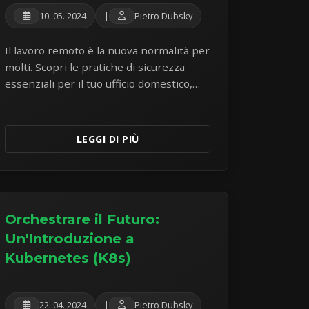
10. 05. 2024
|
Pietro Dubsky
Il lavoro remoto è la nuova normalità per
molti. Scopri le pratiche di sicurezza
essenziali per il tuo ufficio domestico,
l'utilizzo del Wi-Fi pubblico, la protezione
dei dispositivi e la comunicazione sicura
per rimanere al sicuro e produttivo.
LEGGI DI PIÙ
Orchestrare il Futuro:
Un'Introduzione a
Kubernetes (K8s)
22. 04. 2024
|
Pietro Dubsky