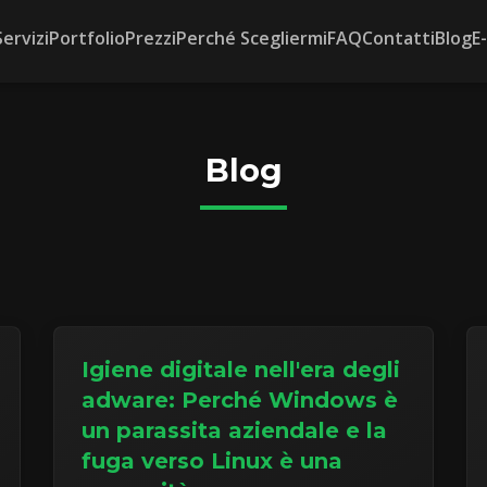
Servizi
Portfolio
Prezzi
Perché Scegliermi
FAQ
Contatti
Blog
E
Blog
Igiene digitale nell'era degli
adware: Perché Windows è
un parassita aziendale e la
fuga verso Linux è una