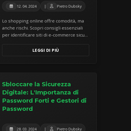
12. 04. 2024
|
Pietro Dubsky
Lo shopping online offre comodità, ma
anche rischi. Scopri consigli essenziali
per identificare siti di e-commerce sicuri,
proteggere i tuoi dati di pagamento ed
evitare le comuni truffe di shopping.
LEGGI DI PIÙ
Sbloccare la Sicurezza
Digitale: L'Importanza di
Password Forti e Gestori di
Password
28. 03. 2024
|
Pietro Dubsky