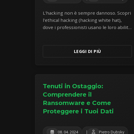
L'hacking non è sempre dannoso. Scopri
l'ethical hacking (hacking white hat),
dove i professionisti usano le loro abilità
per trovare e correggere le vulnerabilità
di sicurezza prima che i criminali
possano sfruttarle.
LEGGI DI PIÙ
Tenuti in Ostaggio:
Comprendere il
Ransomware e Come
Proteggere i Tuoi Dati
08. 04. 2024
|
Pietro Dubsky