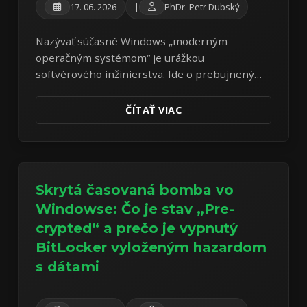
17. 06. 2026
|
PhDr. Petr Dubský
Nazývať súčasné Windows „moderným
operačným systémom“ je urážkou
softvérového inžinierstva. Ide o prebujnený
adware a spyware. Útek na Linux Mint je
základným aktom digitálnej hygieny.
ČÍTAŤ VIAC
Skrytá časovaná bomba vo
Windowse: Čo je stav „Pre-
crypted“ a prečo je vypnutý
BitLocker vyloženým hazardom
s dátami