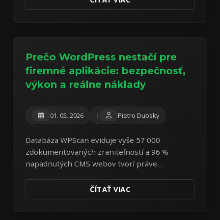
Prečo WordPress nestačí pre
firemné aplikácie: bezpečnosť,
výkon a reálne náklady
01. 05. 2026
|
Pietro Dubsky
Databáza WPScan eviduje vyše 57 000
zdokumentovaných zraniteľností a 96 %
napadnutých CMS webov tvorí práve
WordPress. Prečítajte si triezvu analýzu
bezpečnostných, výkonnostných a finančných
ČÍTAŤ VIAC
rizík najrozšírenejšieho CMS sveta.