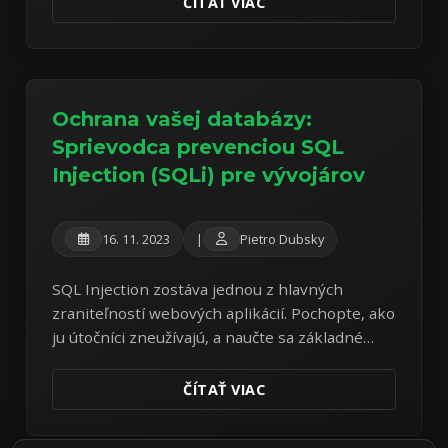
ČÍTAŤ VIAC
Ochrana vašej databázy:
Sprievodca prevenciou SQL
Injection (SQLi) pre vývojárov
16. 11. 2023
|
Pietro Dubsky
SQL Injection zostáva jednou z hlavných
zraniteľností webových aplikácií. Pochopte, ako
ju útočníci zneužívajú, a naučte sa základné
kódovacie postupy na obranu vašej databázy.
ČÍTAŤ VIAC