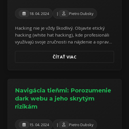
18. 04. 2024
|
Pietro Dubsky
Hacking nie je vždy škodlivý. Objavte etický
hacking (white hat hacking), kde profesionáli
využívajú svoje zručnosti na nájdenie a opravu
zraniteľností skôr, než ich zneužijú zločinci.
ČÍTAŤ VIAC
Navigácia tieňmi: Porozumenie
dark webu a jeho skrytým
rizikám
15. 04. 2024
|
Pietro Dubsky