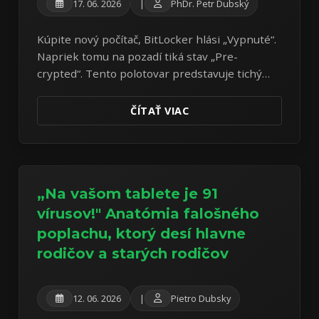
17. 06. 2026
|
PhDr. Petr Dubský
Kúpite nový počítač, BitLocker hlási „Vypnuté“.
Napriek tomu na pozadí tiká stav „Pre-
crypted“. Tento polotovar predstavuje tichý
hazard s vašimi dátami.
ČÍTAŤ VIAC
„Na vašom tablete je 91
vírusov!" Anatómia falošného
poplachu, ktorý desí hlavne
rodičov a starých rodičov
12. 06. 2026
|
Pietro Dubsky