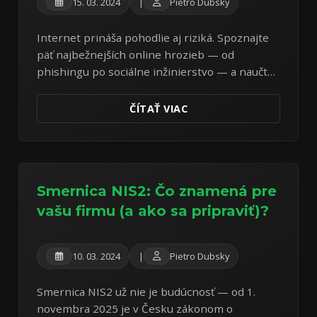
15. 03. 2024
|
Pietro Dubsky
Internet prináša pohodlie aj riziká. Spoznajte
päť najbežnejších online hrozieb — od
phishingu po sociálne inžinierstvo — a naučte
sa, ako sa pred nimi chrániť.
ČÍTAŤ VIAC
Smernica NIS2: Čo znamená pre
vašu firmu (a ako sa pripraviť)?
10. 03. 2024
|
Pietro Dubsky
Smernica NIS2 už nie je budúcnosť — od 1.
novembra 2025 je v Česku zákonom o