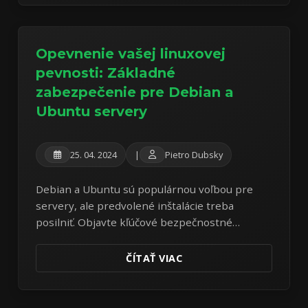
Opevnenie vašej linuxovej
pevnosti: Základné
zabezpečenie pre Debian a
Ubuntu servery
25. 04. 2024
|
Pietro Dubsky
Debian a Ubuntu sú populárnou voľbou pre
servery, ale predvolené inštalácie treba
posilniť. Objavte kľúčové bezpečnostné
opatrenia na ochranu vašich Linux serverov
pred bežnými hrozbami.
ČÍTAŤ VIAC