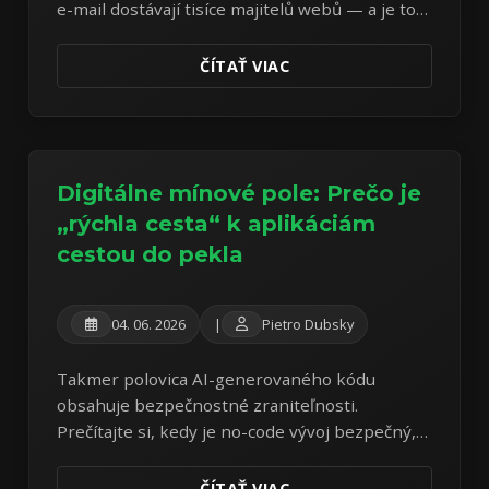
e-mail dostávají tisíce majitelů webů — a je to
podvod od první věty. Rozebírám reálný
vzorek z vlastní schránky.
ČÍTAŤ VIAC
Digitálne mínové pole: Prečo je
„rýchla cesta“ k aplikáciám
cestou do pekla
04. 06. 2026
|
Pietro Dubsky
Takmer polovica AI-generovaného kódu
obsahuje bezpečnostné zraniteľnosti.
Prečítajte si, kedy je no-code vývoj bezpečný,
aké prináša hrozby a ako postupovať.
ČÍTAŤ VIAC