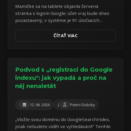
Mamičke sa na tablete objavila červená
stránka s logom Google: účet vraj bude dnes
pozastavený, v systéme je 91 útočiacich
vírusov a ponúka sa „bezplatné čistenie".
Tablet je pritom úplne v poriadku — celý útok
ČÍTAŤ VIAC
je tá stránka samotná. Rozoberám učebnicový
vzorek scarewaru.
Podvod s „registrací do Google
indexu": jak vypadá a proč na
něj nenaletět
12. 06. 2026
|
Pietro Dubsky
„Vložte svou doménu do GoogleSearchIndex,
jinak nebudete vidět ve vyhledávání!" Tenhle