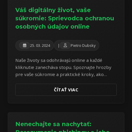
Váš digitálny život, vaše
súkromie: Sprievodca ochranou
osobných údajov online
25. 03. 2024
|
Pietro Dubsky
Naše životy sa odohrávajú online a každé
kliknutie zanecháva stopu. Spoznajte hrozby
pre vaše súkromie a praktické kroky, ako
získať kontrolu nad svojimi dátami.
ČÍTAŤ VIAC
Nenechajte sa nachytať: