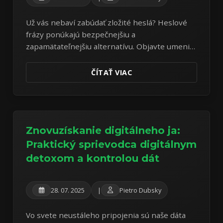
Už vás nebaví zabúdať zložité heslá? Heslové
frázy ponúkajú bezpečnejšiu a
zapamätateľnejšiu alternatívu. Objavte umenie
tvorby silných heslových fráz na ochranu
vašich online účtov.
ČÍTAŤ VIAC
Znovuzískanie digitálneho ja:
Praktický sprievodca digitálnym
detoxom a kontrolou dát
28. 07. 2025
|
Pietro Dubsky
Vo svete neustáleho pripojenia sú naše dáta