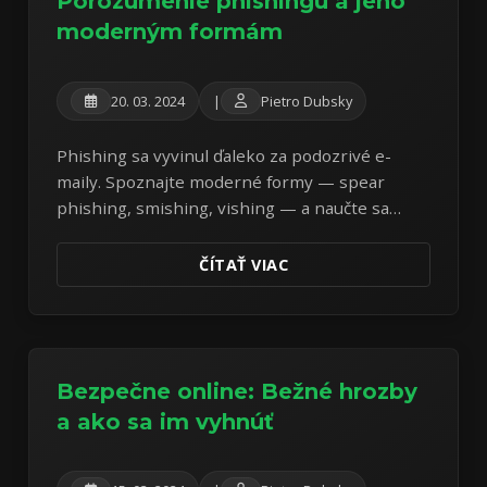
Porozumenie phishingu a jeho
moderným formám
20. 03. 2024
|
Pietro Dubsky
Phishing sa vyvinul ďaleko za podozrivé e-
maily. Spoznajte moderné formy — spear
phishing, smishing, vishing — a naučte sa
rozpoznať varovné signály skôr, než bude
neskoro.
ČÍTAŤ VIAC
Bezpečne online: Bežné hrozby
a ako sa im vyhnúť