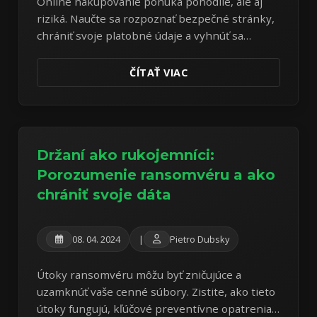
Online nakupovanie ponúka pohodlie, ale aj
riziká. Naučte sa rozpoznať bezpečné stránky,
chrániť svoje platobné údaje a vyhnúť sa
podvodom pri nákupoch.
ČÍTAŤ VIAC
Držaní ako rukojemníci:
Porozumenie ransomvéru a ako
chrániť svoje dáta
08. 04. 2024
|
Pietro Dubsky
Útoky ransomvéru môžu byť zničujúce a
uzamknúť vaše cenné súbory. Zistite, ako tieto
útoky fungujú, kľúčové preventívne opatrenia