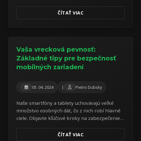
a dôležitosť robustných záloh dát.
ČÍTAŤ VIAC
Vaša vrecková pevnosť:
Základné tipy pre bezpečnosť
mobilných zariadení
05. 04. 2024
|
Pietro Dubsky
Naše smartfóny a tablety uchovávajú veľké
množstvo osobných dát, čo z nich robí hlavné
ciele. Objavte kľúčové kroky na zabezpečenie
vašich mobilných zariadení proti moderným
hrozbám.
ČÍTAŤ VIAC