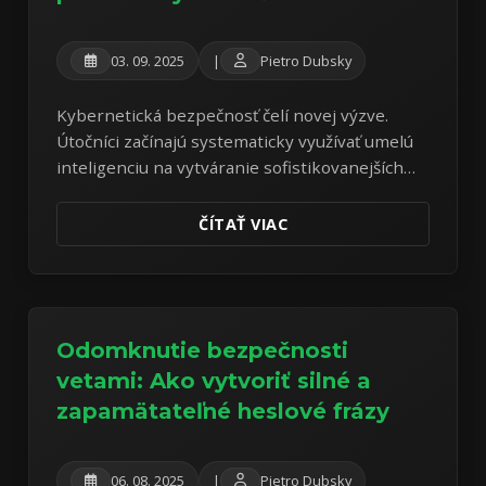
03. 09. 2025
|
Pietro Dubsky
Kybernetická bezpečnosť čelí novej výzve.
Útočníci začínajú systematicky využívať umelú
inteligenciu na vytváranie sofistikovanejších
útokov. Analýza reálneho malvéru odhaľuje
znepokojivý trend hybridných útokov.
ČÍTAŤ VIAC
Odomknutie bezpečnosti
vetami: Ako vytvoriť silné a
zapamätateľné heslové frázy
06. 08. 2025
|
Pietro Dubsky