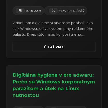
28. 06. 2026
|
PhDr. Petr Dubský
V minulom diele sme si otvorene popísali, ako
sa z Windowsu stáva systém plný reklamného
balastu. Dnes túto mapu korporátneho
parazitizmu rozšírime o celoobrazovkový
systém SCOOBE a zdražovanie Microsoft 365.
ČÍTAŤ VIAC
Digitálna hygiena v ére adwaru:
Prečo sú Windows korporátnym
parazitom a útek na Linux
nutnosťou