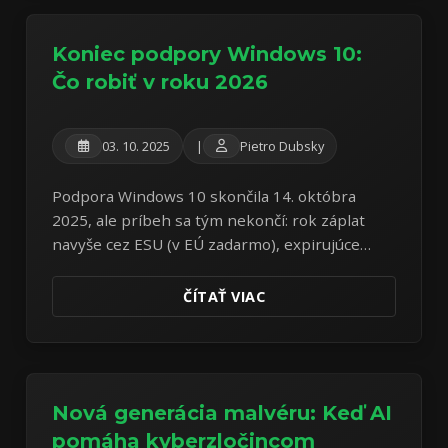
Koniec podpory Windows 10:
Čo robiť v roku 2026
03. 10. 2025
|
Pietro Dubsky
Podpora Windows 10 skončila 14. októbra
2025, ale príbeh sa tým nekončí: rok záplat
navyše cez ESU (v EÚ zadarmo), expirujúce
Secure Boot certifikáty a štyri cesty von.
ČÍTAŤ VIAC
Nová generácia malvéru: Keď AI
pomáha kyberzločincom