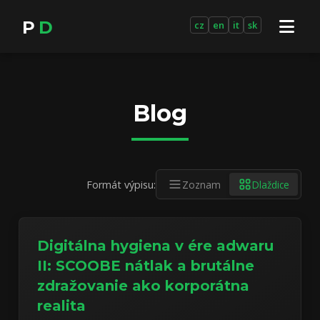
P
D
cz
en
it
sk
Blog
Formát výpisu:
Zoznam
Dlaždice
Digitálna hygiena v ére adwaru
II: SCOOBE nátlak a brutálne
zdražovanie ako korporátna
realita