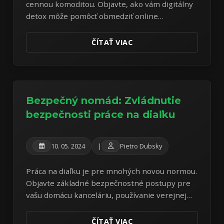
cennou komoditou. Objavte, ako vám digitálny
detox môže pomôcť obmedziť online
sledovanie a získať väčšiu kontrolu nad vašimi
osobnými informáciami.
ČÍTAŤ VIAC
Bezpečný nomád: Zvládnutie
bezpečnosti práce na diaľku
10. 05. 2024
|
Pietro Dubsky
Práca na diaľku je pre mnohých novou normou.
Objavte základné bezpečnostné postupy pre
vašu domácu kanceláriu, používanie verejnej
Wi-Fi, ochranu zariadení a bezpečnú
komunikáciu.
ČÍTAŤ VIAC