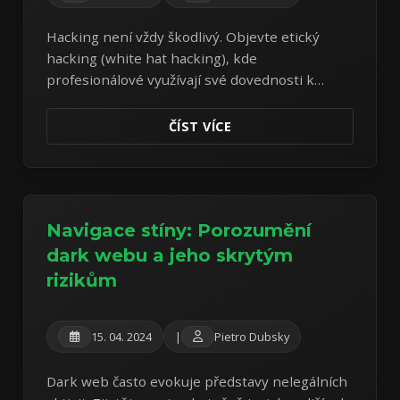
Hacking není vždy škodlivý. Objevte etický
hacking (white hat hacking), kde
profesionálové využívají své dovednosti k
nalezení a opravě bezpečnostních
zranitelností dříve, než je mohou zločinci
ČÍST VÍCE
zneužít.
Navigace stíny: Porozumění
dark webu a jeho skrytým
rizikům
15. 04. 2024
|
Pietro Dubsky
Dark web často evokuje představy nelegálních