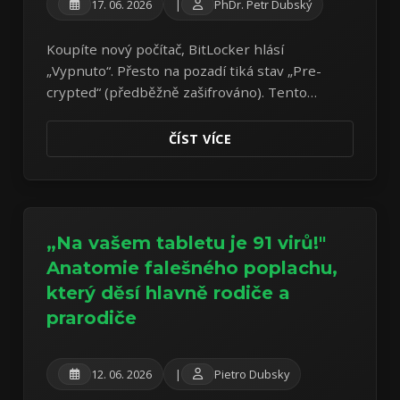
17. 06. 2026
|
PhDr. Petr Dubský
Koupíte nový počítač, BitLocker hlásí
„Vypnuto“. Přesto na pozadí tiká stav „Pre-
crypted“ (předběžně zašifrováno). Tento
polotovar představuje tichý hazard s vašimi
daty.
ČÍST VÍCE
„Na vašem tabletu je 91 virů!"
Anatomie falešného poplachu,
který děsí hlavně rodiče a
prarodiče
12. 06. 2026
|
Pietro Dubsky