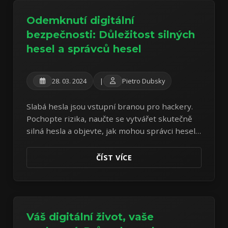
Odemknutí digitální
bezpečnosti: Důležitost silných
hesel a správců hesel
28. 03. 2024
|
Pietro Dubsky
Slabá hesla jsou vstupní branou pro hackery.
Pochopte rizika, naučte se vytvářet skutečně
silná hesla a objevte, jak mohou správci hesel
revolučně změnit vaši online bezpečnost.
ČÍST VÍCE
Váš digitální život, vaše