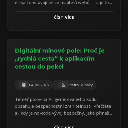
e-mail dostávají tisíce majitelů webů — a je to
podvod od první věty. Rozebírám reálný
vzorek z vlastní schránky.
ČÍST VÍCE
Digitální minové pole: Proč je
„rychlá cesta“ k aplikacím
cestou do pekel
04. 06. 2026
|
Pietro Dubsky
Téměř polovina AI-generovaného kódu
obsahuje bezpečnostní zranitelnosti. Přečtěte
si, kdy je no-code vývoj bezpečný, jaké přináší
hrozby pro provozovatele i uživatele a jak
správně postupovat.
ČÍST VÍCE