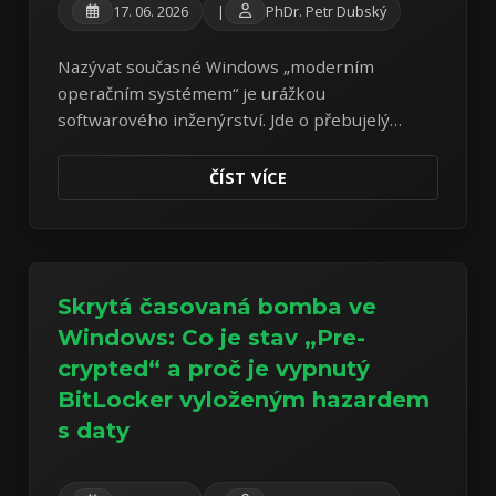
17. 06. 2026
|
PhDr. Petr Dubský
Nazývat současné Windows „moderním
operačním systémem“ je urážkou
softwarového inženýrství. Jde o přebujelý
adware a spyware. Útěk na Linux Mint se stává
základním aktem digitální hygieny.
ČÍST VÍCE
Skrytá časovaná bomba ve
Windows: Co je stav „Pre-
crypted“ a proč je vypnutý
BitLocker vyloženým hazardem
s daty