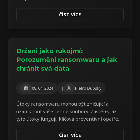
vašich platebních údajů a vyhýbání se běžným
nákupním podvodům.
ČÍST VÍCE
Drženi jako rukojmí:
Porozumění ransomwaru a jak
chránit svá data
08. 04. 2024
|
Pietro Dubsky
Útoky ransomwaru mohou být zničující a
uzamknout vaše cenné soubory. Zjistěte, jak
tyto útoky fungují, klíčová preventivní opatření
a důležitost robustních záloh dat.
ČÍST VÍCE