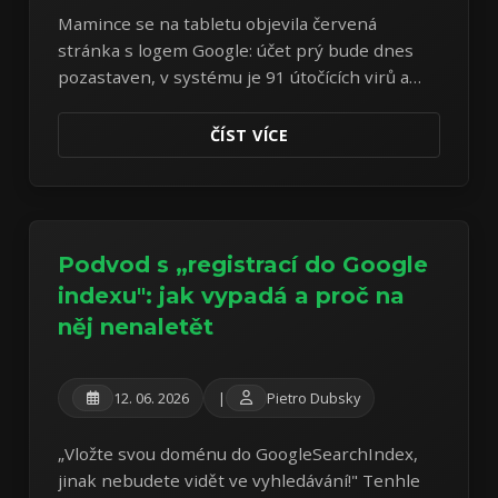
Mamince se na tabletu objevila červená
stránka s logem Google: účet prý bude dnes
pozastaven, v systému je 91 útočících virů a
nabízí se „bezplatné čištění". Tablet je přitom
úplně v pořádku — celý útok je ta stránka
ČÍST VÍCE
samotná. Rozebírám učebnicový vzorek
scarewaru.
Podvod s „registrací do Google
indexu": jak vypadá a proč na
něj nenaletět
12. 06. 2026
|
Pietro Dubsky
„Vložte svou doménu do GoogleSearchIndex,
jinak nebudete vidět ve vyhledávání!" Tenhle