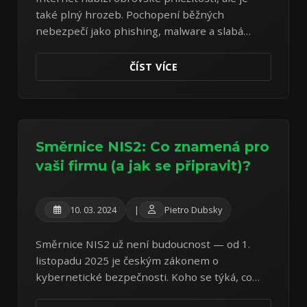
také plný hrozeb. Pochopení běžných
nebezpečí jako phishing, malware a slabá
hesla je prvním krokem k vaší ochraně.
ČÍST VÍCE
Směrnice NIS2: Co znamená pro
vaši firmu (a jak se připravit)?
10. 03. 2024
|
Pietro Dubsky
Směrnice NIS2 už není budoucnost — od 1.
listopadu 2025 je českým zákonem o
kybernetické bezpečnosti. Koho se týká, co
ukládá a jak zjistit, jestli jste regulovaným