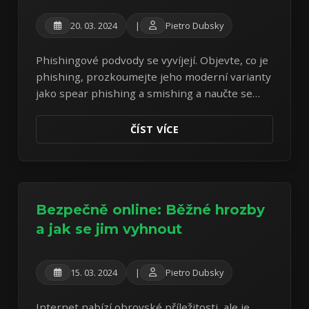
20. 03. 2024
|
Pietro Dubsky
Phishingové podvody se vyvíjejí. Objevte, co je
phishing, prozkoumejte jeho moderní varianty
jako spear phishing a smishing a naučte se
klíčové tipy, jak zůstat online v bezpečí.
ČÍST VÍCE
Bezpečně online: Běžné hrozby
a jak se jim vyhnout
15. 03. 2024
|
Pietro Dubsky
Internet nabízí obrovské příležitosti, ale je