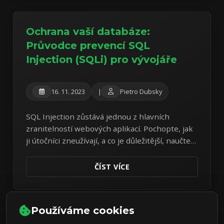
Ochrana vaší databáze:
Průvodce prevencí SQL
Injection (SQLi) pro vývojáře
16. 11. 2023
|
Pietro Dubsky
SQL Injection zůstává jednou z hlavních
zranitelností webových aplikací. Pochopte, jak
ji útočníci zneužívají, a co je důležitější, naučte
se základní kódovací postupy k obraně vaší
databáze.
ČÍST VÍCE
Používáme cookies