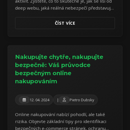
aktivit. Zjistěte, co to skutečně je, jak se liší od
deep webu, jaká reálná nebezpečí představuje
a proč je nutná extrémní opatrnost.
ČÍST VÍCE
Nakupujte chytře, nakupujte
bezpečně: Váš průvodce
bezpečným online
nakupováním
12. 04. 2024
|
Pietro Dubsky
Online nakupování nabízí pohodlí, ale také
rizika. Objevte základní tipy pro identifikaci
bezpečných e-commerce stránek, ochranu