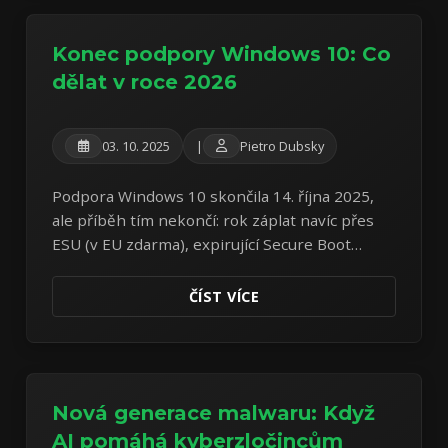
Konec podpory Windows 10: Co
dělat v roce 2026
03. 10. 2025
|
Pietro Dubsky
Podpora Windows 10 skončila 14. října 2025,
ale příběh tím nekončí: rok záplat navíc přes
ESU (v EU zdarma), expirující Secure Boot
certifikáty a čtyři cesty, jak z toho ven.
ČÍST VÍCE
Nová generace malwaru: Když
AI pomáhá kyberzločincům