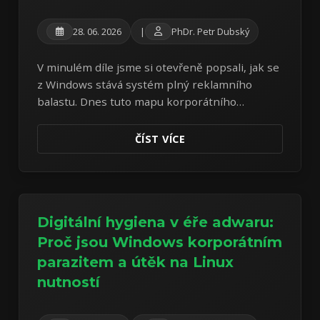
28. 06. 2026
|
PhDr. Petr Dubský
V minulém díle jsme si otevřeně popsali, jak se
z Windows stává systém plný reklamního
balastu. Dnes tuto mapu korporátního
parazitismu rozšíříme o celoobrazovkový
systém SCOOBE a zdražování Microsoft 365.
ČÍST VÍCE
Digitální hygiena v éře adwaru:
Proč jsou Windows korporátním
parazitem a útěk na Linux
nutností