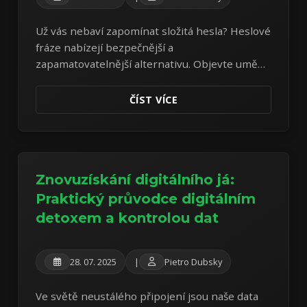
Už vás nebaví zapomínat složitá hesla? Heslové
fráze nabízejí bezpečnější a
zapamatovatelnější alternativu. Objevte umění
tvorby silných heslových frází k ochraně vašich
online účtů.
ČÍST VÍCE
Znovuzískání digitálního já:
Praktický průvodce digitálním
detoxem a kontrolou dat
28. 07. 2025
|
Pietro Dubsky
Ve světě neustálého připojení jsou naše data