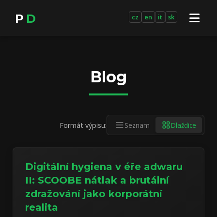
P
D
cz
en
it
sk
Blog
Formát výpisu:
Seznam
Dlaždice
Digitální hygiena v éře adwaru
II: SCOOBE nátlak a brutální
zdražování jako korporátní
realita