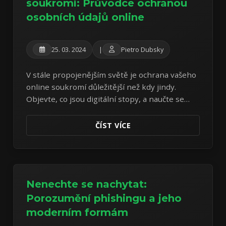
soukromí: Průvodce ochranou
osobních údajů online
25. 03. 2024
|
Pietro Dubsky
V stále propojenějším světě je ochrana vašeho
online soukromí důležitější než kdy jindy.
Objevte, co jsou digitální stopy, a naučte se
praktické kroky k ochraně vašich osobních
informací.
ČÍST VÍCE
Nenechte se nachytat:
Porozumění phishingu a jeho
moderním formám