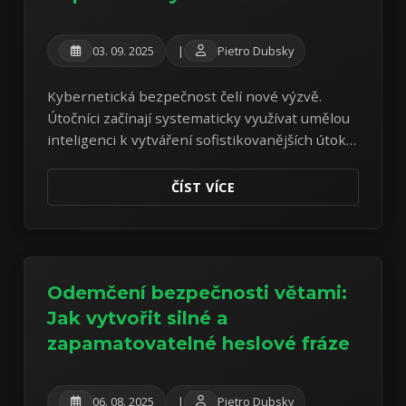
03. 09. 2025
|
Pietro Dubsky
Kybernetická bezpečnost čelí nové výzvě.
Útočníci začínají systematicky využívat umělou
inteligenci k vytváření sofistikovanějších útoků,
které dokáží obejít tradiční bezpečnostní
opatření. Analýza reálného malwaru odhaluje
ČÍST VÍCE
znepokojivý trend hybridních útoků.
Odemčení bezpečnosti větami:
Jak vytvořit silné a
zapamatovatelné heslové fráze
06. 08. 2025
|
Pietro Dubsky