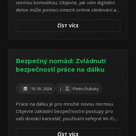
cennou komoditou. Objevte, jak vám digitální
detox může pomoci omezit online sledování a
získat větší kontrolu nad vašimi osobními
informacemi.
ČÍST VÍCE
Bezpečný nomád: Zvládnutí
bezpečnosti práce na dálku
10. 05. 2024
|
Pietro Dubsky
Práce na dálku je pro mnohé novou normou.
Objevte základní bezpečnostní postupy pro
vaši domácí kancelář, používání veřejné Wi-Fi,
ochranu zařízení a bezpečnou komunikaci,
abyste zůstali v bezpečí a produktivní.
ČÍST VÍCE