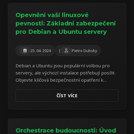
Opevnění vaší linuxové
pevnosti: Základní zabezpečení
pro Debian a Ubuntu servery
25. 04. 2024
|
Pietro Dubsky
Debian a Ubuntu jsou populární volbou pro
servery, ale výchozí instalace potřebují posílit.
Objevte klíčová bezpečnostní opatření k
ochraně vašich Linux serverů před běžnými
hrozbami.
ČÍST VÍCE
Orchestrace budoucnosti: Úvod