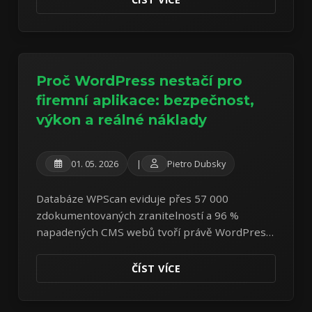
Proč WordPress nestačí pro
firemní aplikace: bezpečnost,
výkon a reálné náklady
01. 05. 2026
|
Pietro Dubsky
Databáze WPScan eviduje přes 57 000
zdokumentovaných zranitelností a 96 %
napadených CMS webů tvoří právě WordPress.
Přečtěte si střízlivou analýzu bezpečnostních,
výkonnostních a finančních rizik tohoto
ČÍST VÍCE
nejrozšířenějšího CMS světa.