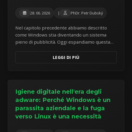
28. 06. 2026
|
PhDr. Petr Dubský
Nel capitolo precedente abbiamo descritto
come Windows stia diventando un sistema
pieno di pubblicità. Oggi espandiamo questa
mappa del parassitismo aziendale: pressioni
SCOOBE a schermo intero e rincari di
LEGGI DI PIÙ
Microsoft 365.
Igiene digitale nell'era degli
adware: Perché Windows è un
parassita aziendale e la fuga
verso Linux è una necessità