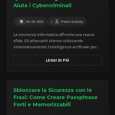
Aiuta i Cybercriminali
03. 09. 2025
|
Pietro Dubsky
La sicurezza informatica affronta una nuova
sfida. Gli attaccanti stanno utilizzando
sistematicamente l'intelligenza artificiale per
creare attacchi sofisticati che possono aggirare
le misure di sicurezza tradizionali. L'analisi di
LEGGI DI PIÙ
malware reale rivela una tendenza
preoccupante di attacchi ibridi.
Sbloccare la Sicurezza con le
Frasi: Come Creare Passphrase
Forti e Memorizzabili