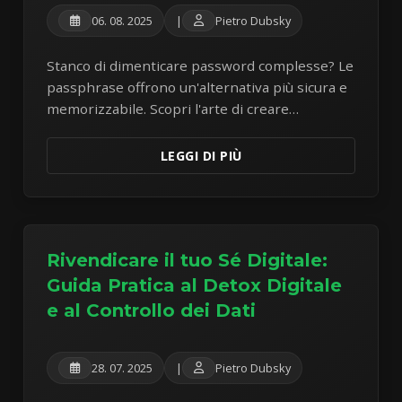
06. 08. 2025
|
Pietro Dubsky
Stanco di dimenticare password complesse? Le
passphrase offrono un'alternativa più sicura e
memorizzabile. Scopri l'arte di creare
passphrase robuste per proteggere i tuoi
account online.
LEGGI DI PIÙ
Rivendicare il tuo Sé Digitale:
Guida Pratica al Detox Digitale
e al Controllo dei Dati
28. 07. 2025
|
Pietro Dubsky