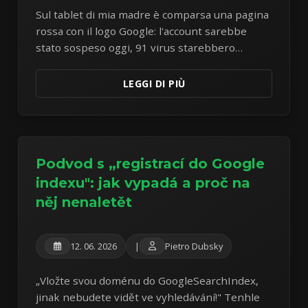
Sul tablet di mia madre è comparsa una pagina
rossa con il logo Google: l'account sarebbe
stato sospeso oggi, 91 virus starebbero
attaccando il sistema, e si offriva una «pulizia
gratuita». Il tablet era perfettamente sano —
LEGGI DI PIÙ
l'intero attacco era la pagina stessa. La
dissezione di un esemplare da manuale di
scareware.
Podvod s „registrací do Google
indexu": jak vypadá a proč na
něj nenaletět
12. 06. 2026
|
Pietro Dubsky
„Vložte svou doménu do GoogleSearchIndex,
jinak nebudete vidět ve vyhledávání!" Tenhle