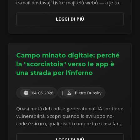
e-mail dostávají tisíce majitelů webů — a je to
podvod od první věty. Rozebírám reálný
vzorek z vlastní schránky.
LEGGI DI PIÙ
Campo minato digitale: perché
la "scorciatoia" verso le app è
una strada per l'inferno
04. 06. 2026
|
Pietro Dubsky
Quasi metà del codice generato dall'IA contiene
vulnerabilità. Scopri quando lo sviluppo no-
code è sicuro, quali rischi comporta e cosa fare
per rimediare.
LEGGI DI PIÙ