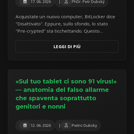
17. 06. 2026
|
PhDr. Petr Dubský
Acquistate un nuovo computer, BitLocker dice
"Disattivato". Eppure, sullo sfondo, lo stato
"Pre-crypted" sta ticchettando. Questo
rappresenta un azzardo silenzioso per i vostri
dati.
LEGGI DI PIÙ
«Sul tuo tablet ci sono 91 virus!»
— anatomia del falso allarme
che spaventa soprattutto
genitori e nonni
12. 06. 2026
|
Pietro Dubsky