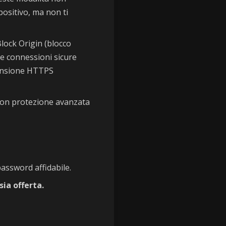
spositivo, ma non ti
ock Origin (blocco
 le connessioni sicure
tensione HTTPS
con protezione avanzata
password affidabile.
ia offerta.