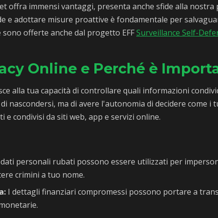
et offra immensi vantaggi, presenta anche sfide alla nostra 
e e adottare misure proattive è fondamentale per salvaguar
e sono offerte anche dal progetto EFF
Surveillance Self-Def
vacy Online e Perché è Import
isce alla tua capacità di controllare quali informazioni condivid
 di nascondersi, ma di avere l'autonomia di decidere come i t
i e condivisi da siti web, app e servizi online.
 dati personali rubati possono essere utilizzati per imperson
ere crimini a tuo nome.
a:
I dettagli finanziari compromessi possono portare a tran
 monetarie.