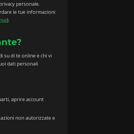
privacy personale.
dare le tue informazioni
ense
).
ante?
i su di te online e chi vi
uoi dati personali
arti, aprire account
sazioni non autorizzate e