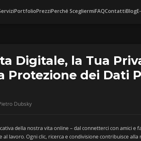
Servizi
Portfolio
Prezzi
Perché Scegliermi
FAQ
Contatti
Blog
E
ta Digitale, la Tua Priv
a Protezione dei Dati 
ietro Dubsky
ativa della nostra vita online – dal connetterci con amici e f
e al lavoro. Ogni clic, ricerca e condivisione contribuisce all