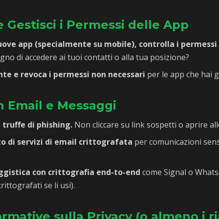
 Gestisci i Permessi delle App
uove app (specialmente su mobile), controlla i permessi 
gno di accedere ai tuoi contatti o alla tua posizione?
te e revoca i permessi non necessari
per le app che hai gi
on Email e Messaggi
e truffe di phishing.
Non cliccare su link sospetti o aprire all
zo di servizi di email crittografata
per comunicazioni sensi
gistica con crittografia end-to-end
come Signal o WhatsA
ittografati se li usi).
ormative sulla Privacy (o almeno i r