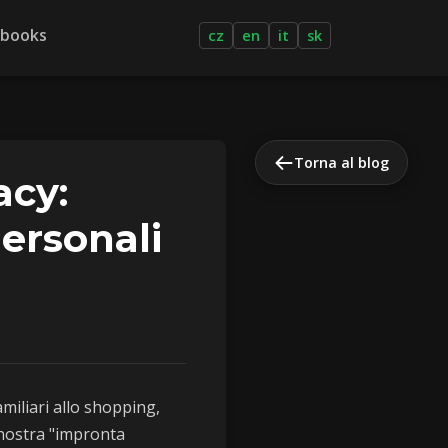
-books
cz
en
it
sk
Torna al blog
acy:
Personali
amiliari allo shopping,
a nostra "impronta