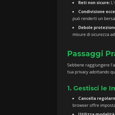
Reti non sicure:
L'
Condivisione ecce
può renderti un bersa
Debole protezione
misure di sicurezza ad
Passaggi Pra
Sebbene raggiungere l'an
tua privacy adottando qu
1. Gestisci le
Cancella regolarm
browser offre imposta
Utilizza modalità 