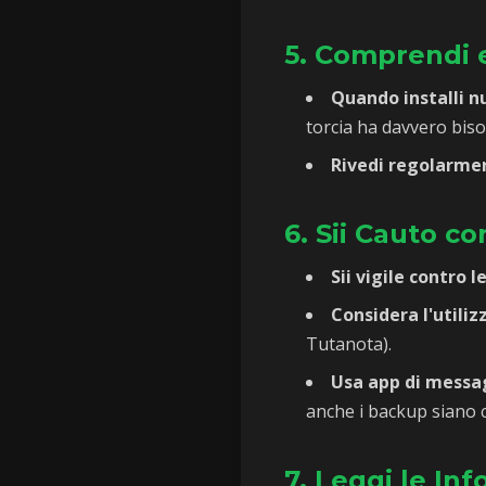
5. Comprendi e
Quando installi n
torcia ha davvero biso
Rivedi regolarmen
6. Sii Cauto c
Sii vigile contro l
Considera l'utiliz
Tutanota).
Usa app di messag
anche i backup siano cr
7. Leggi le Inf