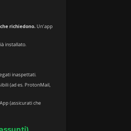
che richiedono.
Un'app
à installato.
egati inaspettati.
bili (ad es. ProtonMail,
pp (assicurati che
iassunti)