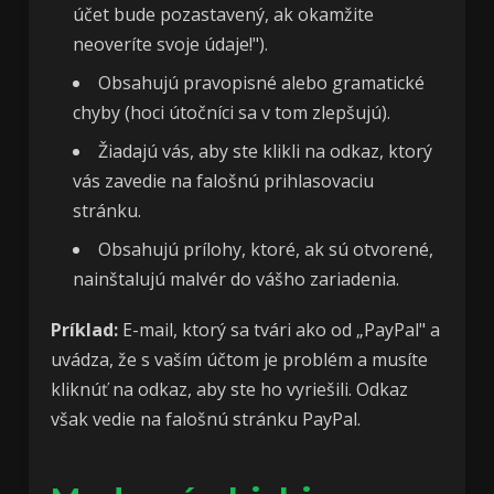
účet bude pozastavený, ak okamžite
neoveríte svoje údaje!").
Obsahujú pravopisné alebo gramatické
chyby (hoci útočníci sa v tom zlepšujú).
Žiadajú vás, aby ste klikli na odkaz, ktorý
vás zavedie na falošnú prihlasovaciu
stránku.
Obsahujú prílohy, ktoré, ak sú otvorené,
nainštalujú malvér do vášho zariadenia.
Príklad:
E-mail, ktorý sa tvári ako od „PayPal" a
uvádza, že s vaším účtom je problém a musíte
kliknúť na odkaz, aby ste ho vyriešili. Odkaz
však vedie na falošnú stránku PayPal.