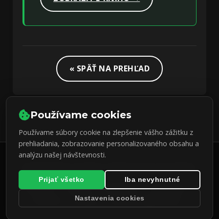
« SPÄŤ NA PREHĽAD
Používame cookies
Používame súbory cookie na zlepšenie vášho zážitku z
prehliadania, zobrazovanie personalizovaného obsahu a
analýzu našej návštevnosti.
© 2026 Pietro Dubsky. Všetky práva vyhradené.
Prijať všetko
Iba nevyhnutné
LinkedIn
GitHub
Facebook
Instagram
X
Nastavenia cookies
(Twitter)
Bcrypt
Password generator