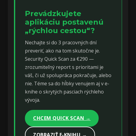
Prevádzkujete
aplikáciu postavenú
„rýchlou cestou“?
Nechajte si do 3 pracovných dní
preveriť, ako na tom skutočne je.
Security Quick Scan za €290 —
zrozumiteľný report s prioritami je
váš, či už spolupráca pokračuje, alebo
nie. Téme sa do hĺbky venujem aj v e-
knihe o skrytých pasciach rýchleho
vývoja.
CHCEM QUICK SCAN →
ZOBRAZIŤ E-KNIHU →