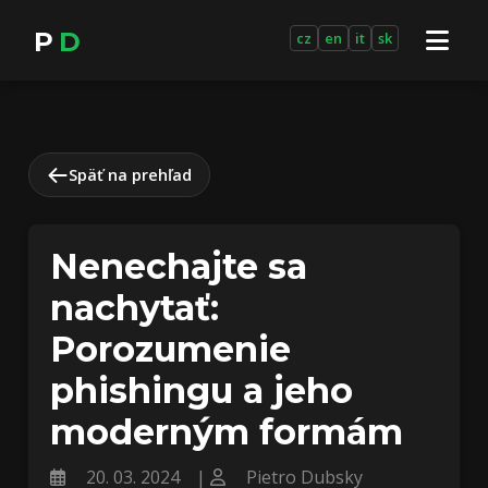
P
D
cz
en
it
sk
Späť na prehľad
Nenechajte sa
nachytať:
Porozumenie
phishingu a jeho
moderným formám
20. 03. 2024
|
Pietro Dubsky