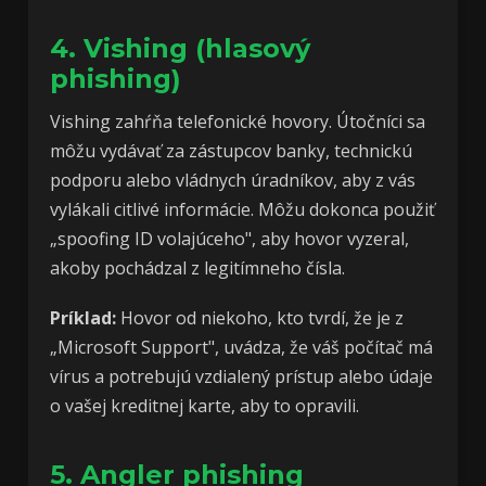
4. Vishing (hlasový
phishing)
Vishing zahŕňa telefonické hovory. Útočníci sa
môžu vydávať za zástupcov banky, technickú
podporu alebo vládnych úradníkov, aby z vás
vylákali citlivé informácie. Môžu dokonca použiť
„spoofing ID volajúceho", aby hovor vyzeral,
akoby pochádzal z legitímneho čísla.
Príklad:
Hovor od niekoho, kto tvrdí, že je z
„Microsoft Support", uvádza, že váš počítač má
vírus a potrebujú vzdialený prístup alebo údaje
o vašej kreditnej karte, aby to opravili.
5. Angler phishing