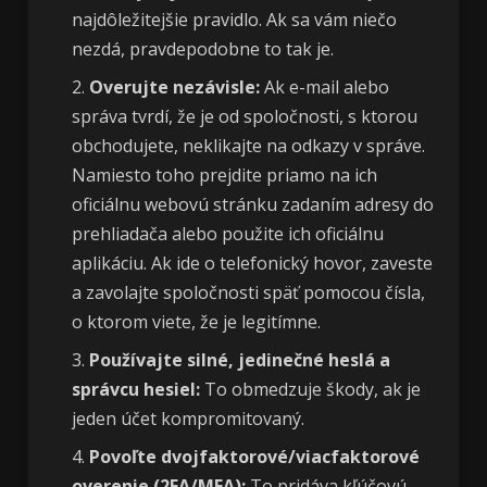
najdôležitejšie pravidlo. Ak sa vám niečo
nezdá, pravdepodobne to tak je.
Overujte nezávisle:
Ak e-mail alebo
správa tvrdí, že je od spoločnosti, s ktorou
obchodujete, neklikajte na odkazy v správe.
Namiesto toho prejdite priamo na ich
oficiálnu webovú stránku zadaním adresy do
prehliadača alebo použite ich oficiálnu
aplikáciu. Ak ide o telefonický hovor, zaveste
a zavolajte spoločnosti späť pomocou čísla,
o ktorom viete, že je legitímne.
Používajte silné, jedinečné heslá a
správcu hesiel:
To obmedzuje škody, ak je
jeden účet kompromitovaný.
Povoľte dvojfaktorové/viacfaktorové
overenie (2FA/MFA):
To pridáva kľúčovú