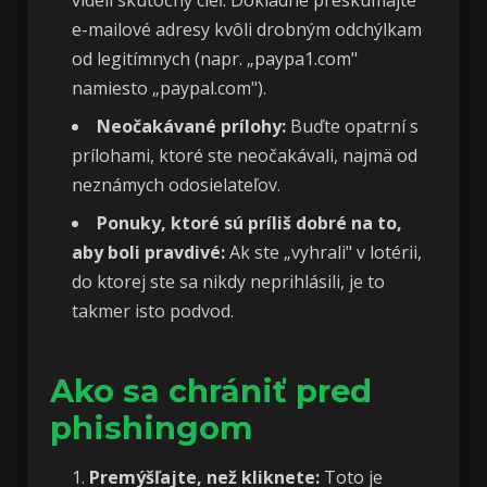
videli skutočný cieľ. Dôkladne preskúmajte
e-mailové adresy kvôli drobným odchýlkam
od legitímnych (napr. „paypa1.com"
namiesto „paypal.com").
Neočakávané prílohy:
Buďte opatrní s
prílohami, ktoré ste neočakávali, najmä od
neznámych odosielateľov.
Ponuky, ktoré sú príliš dobré na to,
aby boli pravdivé:
Ak ste „vyhrali" v lotérii,
do ktorej ste sa nikdy neprihlásili, je to
takmer isto podvod.
Ako sa chrániť pred
phishingom
Premýšľajte, než kliknete:
Toto je