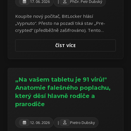
17. 06. 2026
|
PhDr. Petr Dubský
Koupíte nový počítač, BitLocker hlásí
„Vypnuto“. Přesto na pozadí tiká stav „Pre-
crypted“ (předběžně zašifrováno). Tento
polotovar představuje tichý hazard s vašimi
daty.
ČÍST VÍCE
„Na vašem tabletu je 91 virů!"
Anatomie falešného poplachu,
který děsí hlavně rodiče a
prarodiče
12. 06. 2026
|
Pietro Dubsky