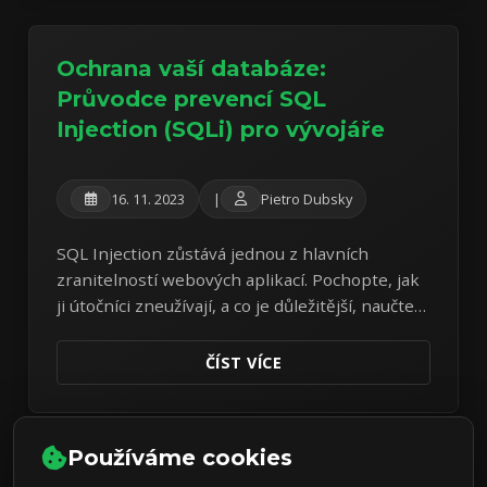
Ochrana vaší databáze:
Průvodce prevencí SQL
Injection (SQLi) pro vývojáře
16. 11. 2023
|
Pietro Dubsky
SQL Injection zůstává jednou z hlavních
zranitelností webových aplikací. Pochopte, jak
ji útočníci zneužívají, a co je důležitější, naučte
se základní kódovací postupy k obraně vaší
databáze.
ČÍST VÍCE
Používáme cookies