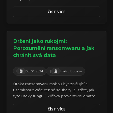
vašich platebních údajů a vyhýbání se běžným
nákupním podvodům.
ČÍST VÍCE
Drženi jako rukojmí:
Porozumění ransomwaru a jak
chránit svá data
08. 04. 2024
|
Pietro Dubsky
Útoky ransomwaru mohou být zničující a
uzamknout vaše cenné soubory. Zjistěte, jak
tyto útoky fungují, klíčová preventivní opatření
a důležitost robustních záloh dat.
ČÍST VÍCE