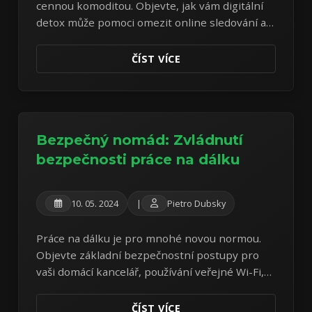
cennou komoditou. Objevte, jak vám digitální
detox může pomoci omezit online sledování a
získat větší kontrolu nad vašimi osobními
informacemi.
ČÍST VÍCE
Bezpečný nomád: Zvládnutí
bezpečnosti práce na dálku
10. 05. 2024
|
Pietro Dubsky
Práce na dálku je pro mnohé novou normou.
Objevte základní bezpečnostní postupy pro
vaši domácí kancelář, používání veřejné Wi-Fi,
ochranu zařízení a bezpečnou komunikaci,
abyste zůstali v bezpečí a produktivní.
ČÍST VÍCE