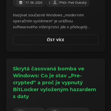
17. 06. 2026
|
PhDr. Petr Dubský
Nazývat současné Windows „moderním
operačním systémem“ je urážkou
softwarového inženýrství. Jde o přebujelý
adware a spyware. Útěk na Linux Mint se stává
základním aktem digitální hygieny.
ČÍST VÍCE
Skrytá časovaná bomba ve
Windows: Co je stav „Pre-
crypted“ a proč je vypnutý
BitLocker vyloženým hazardem
s daty