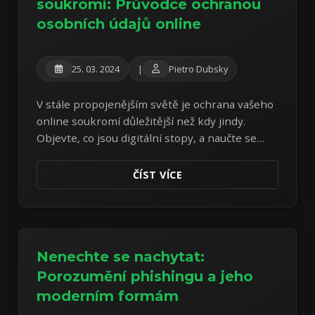
soukromí: Průvodce ochranou
osobních údajů online
25. 03. 2024
|
Pietro Dubsky
V stále propojenějším světě je ochrana vašeho
online soukromí důležitější než kdy jindy.
Objevte, co jsou digitální stopy, a naučte se
praktické kroky k ochraně vašich osobních
informací.
ČÍST VÍCE
Nenechte se nachytat:
Porozumění phishingu a jeho
moderním formám