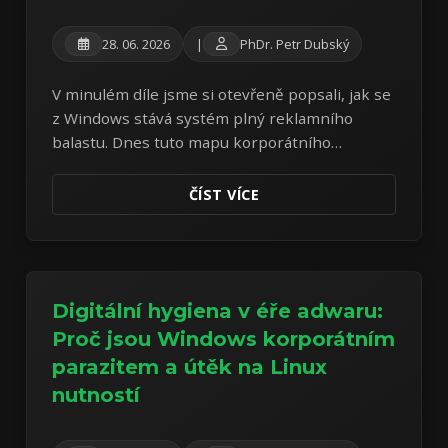
28. 06. 2026
|
PhDr. Petr Dubský
V minulém díle jsme si otevřeně popsali, jak se
z Windows stává systém plný reklamního
balastu. Dnes tuto mapu korporátního
parazitismu rozšíříme o celoobrazovkový
systém SCOOBE a zdražování Microsoft 365.
ČÍST VÍCE
Digitální hygiena v éře adwaru:
Proč jsou Windows korporátním
parazitem a útěk na Linux
nutností