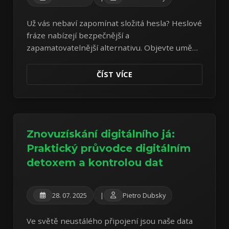
Už vás nebaví zapomínat složitá hesla? Heslové
fráze nabízejí bezpečnější a
zapamatovatelnější alternativu. Objevte umění
tvorby silných heslových frází k ochraně vašich
online účtů.
ČÍST VÍCE
Znovuzískání digitálního já:
Praktický průvodce digitálním
detoxem a kontrolou dat
28. 07. 2025
|
Pietro Dubsky
Ve světě neustálého připojení jsou naše data