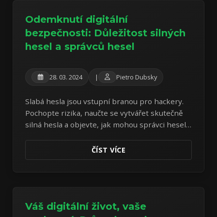
Odemknutí digitální
bezpečnosti: Důležitost silných
hesel a správců hesel
28. 03. 2024
|
Pietro Dubsky
Slabá hesla jsou vstupní branou pro hackery.
Pochopte rizika, naučte se vytvářet skutečně
silná hesla a objevte, jak mohou správci hesel
revolučně změnit vaši online bezpečnost.
ČÍST VÍCE
Váš digitální život, vaše