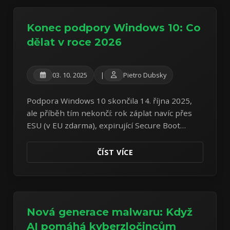
Konec podpory Windows 10: Co
dělat v roce 2026
03. 10. 2025
|
Pietro Dubsky
Podpora Windows 10 skončila 14. října 2025,
ale příběh tím nekončí: rok záplat navíc přes
ESU (v EU zdarma), expirující Secure Boot
certifikáty a čtyři cesty, jak z toho ven.
ČÍST VÍCE
Nová generace malwaru: Když
AI pomáhá kyberzločincům