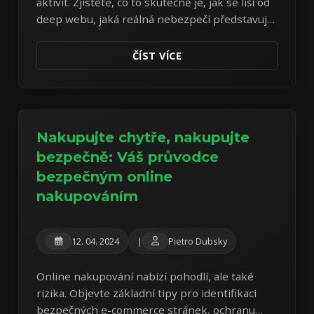
aktivit. Zjistěte, co to skutečně je, jak se liší od
deep webu, jaká reálná nebezpečí představuje
a proč je nutná extrémní opatrnost.
ČÍST VÍCE
Nakupujte chytře, nakupujte
bezpečně: Váš průvodce
bezpečným online
nakupováním
12. 04. 2024
|
Pietro Dubsky
Online nakupování nabízí pohodlí, ale také
rizika. Objevte základní tipy pro identifikaci
bezpečných e-commerce stránek, ochranu