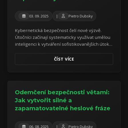
03. 09. 2025
|
Pietro Dubsky
Kybernetická bezpečnost čelí nové výzvě.
Útočníci začínají systematicky využívat umělou
inteligenci k vytváření sofistikovanějších útoků,
které dokáží obejít tradiční bezpečnostní
opatření. Analýza reálného malwaru odhaluje
ČÍST VÍCE
znepokojivý trend hybridních útoků.
Odemčení bezpečnosti větami:
Jak vytvořit silné a
zapamatovatelné heslové fráze
06. 08. 2025
|
Pietro Dubsky