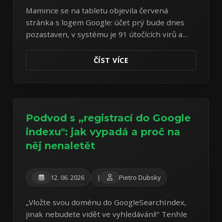
Mamince se na tabletu objevila červená
stránka s logem Google: účet prý bude dnes
pozastaven, v systému je 91 útočících virů a
nabízí se „bezplatné čištění". Tablet je přitom
úplně v pořádku — celý útok je ta stránka
ČÍST VÍCE
samotná. Rozebírám učebnicový vzorek
scarewaru.
Podvod s „registrací do Google
indexu": jak vypadá a proč na
něj nenaletět
12. 06. 2026
|
Pietro Dubsky
„Vložte svou doménu do GoogleSearchIndex,
jinak nebudete vidět ve vyhledávání!" Tenhle