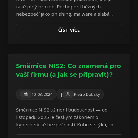
také plný hrozeb. Pochopení běžných
nebezpečí jako phishing, malware a slabá
hesla je prvním krokem k vaší ochraně.
ČÍST VÍCE
Směrnice NIS2: Co znamená pro
vaši firmu (a jak se připravit)?
10. 03. 2024
|
Pietro Dubsky
Směrnice NIS2 už není budoucnost — od 1.
listopadu 2025 je českým zákonem o
kybernetické bezpečnosti. Koho se týká, co
ukládá a jak zjistit, jestli jste regulovaným