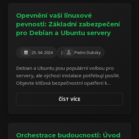
Opevnění vaší linuxové
pevnosti: Základní zabezpečení
pro Debian a Ubuntu servery
25. 04. 2024
|
Pietro Dubsky
Debian a Ubuntu jsou populární volbou pro
servery, ale výchozí instalace potřebují posílit.
Objevte klíčová bezpečnostní opatření k
ochraně vašich Linux serverů před běžnými
hrozbami.
ČÍST VÍCE
Orchestrace budoucnosti: Úvod