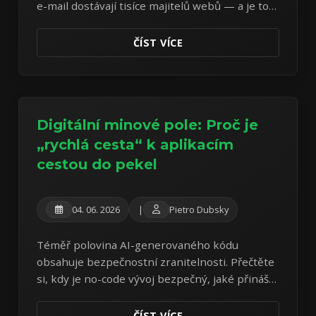
e-mail dostávají tisíce majitelů webů — a je to
podvod od první věty. Rozebírám reálný
vzorek z vlastní schránky.
ČÍST VÍCE
Digitální minové pole: Proč je
„rychlá cesta“ k aplikacím
cestou do pekel
04. 06. 2026
|
Pietro Dubsky
Téměř polovina AI-generovaného kódu
obsahuje bezpečnostní zranitelnosti. Přečtěte
si, kdy je no-code vývoj bezpečný, jaké přináší
hrozby pro provozovatele i uživatele a jak
správně postupovat.
ČÍST VÍCE