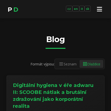
P
D
cz
en
it
sk
Blog
Formát výpisu:
Seznam
Dlaždice
Digitální hygiena v éře adwaru
II: SCOOBE nátlak a brutální
zdražování jako korporátní
realita