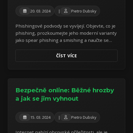
20. 03. 2024
|
Pietro Dubsky
Phishingové podvody se vyvíjejí. Objevte, co je
phishing, prozkoumejte jeho moderní varianty
jako spear phishing a smishing a naučte se
klíčové tipy, jak zůstat online v bezpečí.
ČÍST VÍCE
Bezpečně online: Běžné hrozby
a jak se jim vyhnout
15. 03. 2024
|
Pietro Dubsky
Internet nabízí obrovské příležitosti, ale je