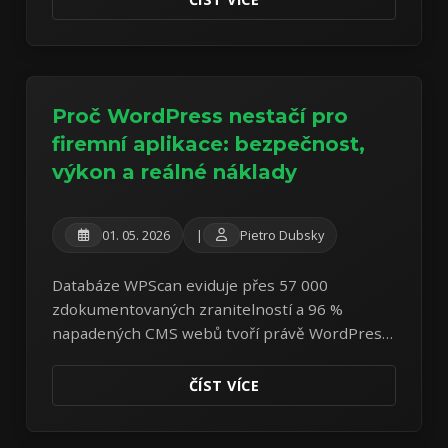
Proč WordPress nestačí pro
firemní aplikace: bezpečnost,
výkon a reálné náklady
01. 05. 2026
|
Pietro Dubsky
Databáze WPScan eviduje přes 57 000
zdokumentovaných zranitelností a 96 %
napadených CMS webů tvoří právě WordPress.
Přečtěte si střízlivou analýzu bezpečnostních,
výkonnostních a finančních rizik tohoto
ČÍST VÍCE
nejrozšířenějšího CMS světa.