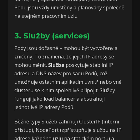
Podu jsou vždy umístěny a plánovány společně
na stejném pracovním uzlu.
3. Služby (services)
Pody jsou dočasné – mohou být vytvořeny a
zničeny. To znamená, že jejich IP adresy se
mohou měnit.
Služba
poskytuje stabilní IP
adresu a DNS název pro sadu Podů, což
umožňuje ostatním aplikacím uvnitř nebo vně
clusteru se k nim spolehlivě připojit. Služby
fungují jako load balancer a abstrahují
jednotlivé IP adresy Podů.
Běžné typy Služeb zahrnují ClusterIP (interní
přístup), NodePort (zpřístupňuje službu na IP
adrese každého uzlu na statickém portu) a