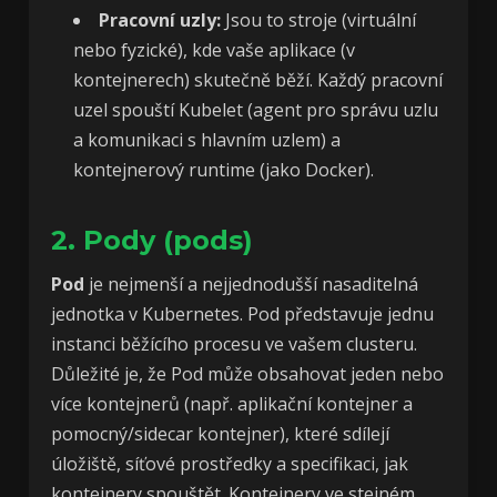
Pracovní uzly:
Jsou to stroje (virtuální
nebo fyzické), kde vaše aplikace (v
kontejnerech) skutečně běží. Každý pracovní
uzel spouští Kubelet (agent pro správu uzlu
a komunikaci s hlavním uzlem) a
kontejnerový runtime (jako Docker).
2. Pody (pods)
Pod
je nejmenší a nejjednodušší nasaditelná
jednotka v Kubernetes. Pod představuje jednu
instanci běžícího procesu ve vašem clusteru.
Důležité je, že Pod může obsahovat jeden nebo
více kontejnerů (např. aplikační kontejner a
pomocný/sidecar kontejner), které sdílejí
úložiště, síťové prostředky a specifikaci, jak
kontejnery spouštět. Kontejnery ve stejném