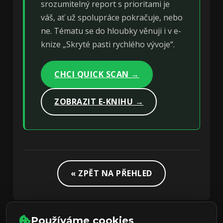
srozumitelný report s prioritami je
váš, ať už spolupráce pokračuje, nebo
ne. Tématu se do hloubky věnuji i v e-
knize „Skryté pasti rychlého vývoje“.
CHCI QUICK SCAN →
ZOBRAZIT E-KNIHU →
« ZPĚT NA PŘEHLED
Používáme cookies