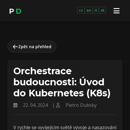
P
D
cz
en
it
sk
Zpět na přehled
Orchestrace
budoucnosti: Úvod
do Kubernetes (K8s)
22. 04. 2024
|
Pietro Dubsky
V rychle se vyvíjejícím světě vývoje a nasazování