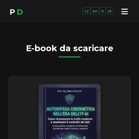
P
D
cz
en
it
sk
E-book da scaricare