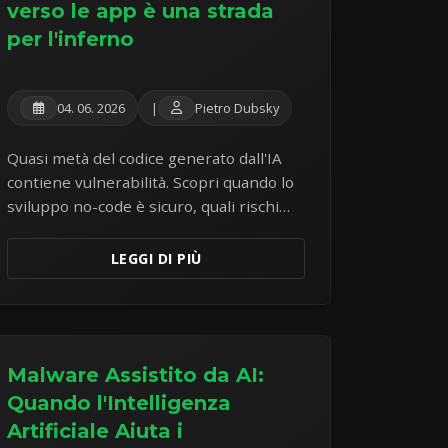
verso le app è una strada
per l'inferno
04. 06. 2026
|
Pietro Dubsky
Quasi metà del codice generato dall'IA
contiene vulnerabilità. Scopri quando lo
sviluppo no-code è sicuro, quali rischi
comporta e cosa fare per rimediare.
LEGGI DI PIÙ
Malware Assistito da AI:
Quando l'Intelligenza
Artificiale Aiuta i