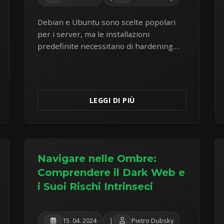
Debian e Ubuntu sono scelte popolari
per i server, ma le installazioni
predefinite necessitano di hardening.
Scopri le misure di sicurezza chiave per
proteggere i tuoi server Linux dalle
minacce comuni.
LEGGI DI PIÙ
Navigare nelle Ombre:
Comprendere il Dark Web e
i Suoi Rischi Intrinseci
15. 04. 2024
|
Pietro Dubsky