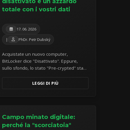
disattivato è un azzardo
totale con i vostri dati
17. 06. 2026
|
PhDr. Petr Dubský
Acquistate un nuovo computer,
BitLocker dice "Disattivato". Eppure,
sullo sfondo, lo stato "Pre-crypted" sta
ticchettando. Questo rappresenta un
azzardo silenzioso per i vostri dati.
LEGGI DI PIÙ
Campo minato digitale:
perché la "scorciatoia"