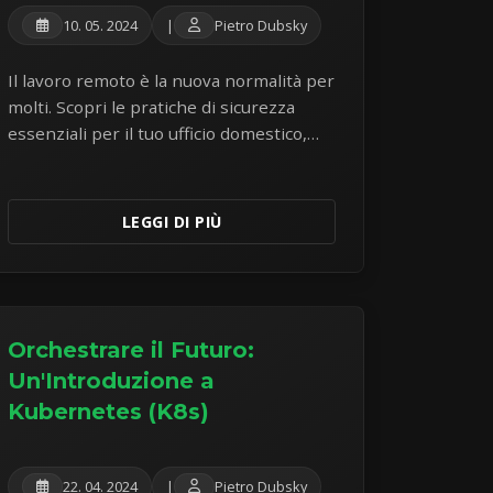
10. 05. 2024
|
Pietro Dubsky
Il lavoro remoto è la nuova normalità per
molti. Scopri le pratiche di sicurezza
essenziali per il tuo ufficio domestico,
l'utilizzo del Wi-Fi pubblico, la protezione
dei dispositivi e la comunicazione sicura
per rimanere al sicuro e produttivo.
LEGGI DI PIÙ
Orchestrare il Futuro:
Un'Introduzione a
Kubernetes (K8s)
22. 04. 2024
|
Pietro Dubsky