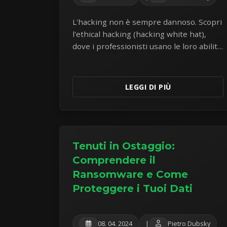
L'hacking non è sempre dannoso. Scopri
l'ethical hacking (hacking white hat),
dove i professionisti usano le loro abilità
per trovare e correggere le vulnerabilità
di sicurezza prima che i criminali
possano sfruttarle.
LEGGI DI PIÙ
Tenuti in Ostaggio:
Comprendere il
Ransomware e Come
Proteggere i Tuoi Dati
08. 04. 2024
|
Pietro Dubsky