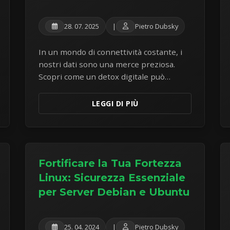
28. 07. 2025
|
Pietro Dubsky
In un mondo di connettività costante, i
nostri dati sono una merce preziosa.
Scopri come un detox digitale può
aiutarti a ridurre il tracciamento online e
a riacquistare un maggiore controllo
LEGGI DI PIÙ
sulle tue informazioni personali.
Fortificare la Tua Fortezza
Linux: Sicurezza Essenziale
per Server Debian e Ubuntu
25. 04. 2024
|
Pietro Dubsky