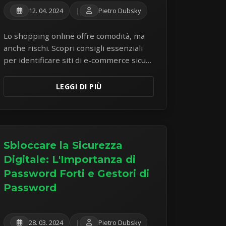
12. 04. 2024
|
Pietro Dubsky
Lo shopping online offre comodità, ma
anche rischi. Scopri consigli essenziali
per identificare siti di e-commerce sicuri,
proteggere i tuoi dati di pagamento ed
evitare le comuni truffe di shopping.
LEGGI DI PIÙ
Sbloccare la Sicurezza
Digitale: L'Importanza di
Password Forti e Gestori di
Password
28. 03. 2024
|
Pietro Dubsky