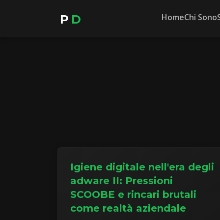
Home
Chi Sono
P
D
Igiene digitale nell'era degli
adware II: Pressioni
SCOOBE e rincari brutali
come realtà aziendale