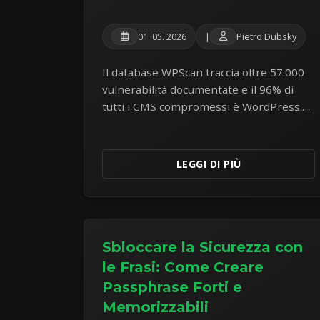
01. 05. 2026
|
Pietro Dubsky
Il database WPScan traccia oltre 57.000
vulnerabilità documentate e il 96% di
tutti i CMS compromessi è WordPress.
Un'analisi onesta dei rischi di sicurezza,
prestazioni e costi di costruire
applicazioni aziendali sul CMS più
LEGGI DI PIÙ
attaccato al mondo.
Sbloccare la Sicurezza con
le Frasi: Come Creare
Passphrase Forti e
Memorizzabili