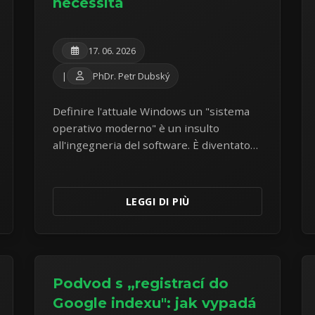
necessità
17. 06. 2026
|
PhDr. Petr Dubský
Definire l'attuale Windows un "sistema
operativo moderno" è un insulto
all'ingegneria del software. È diventato
adware e spyware. Fuggire verso Linux
Mint è ormai una necessità.
LEGGI DI PIÙ
Podvod s „registrací do
Google indexu": jak vypadá