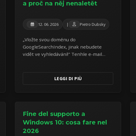
a proč na něj nenaletět
12. 06. 2026
|
Pietro Dubsky
„Vložte svou doménu do
GoogleSearchIndex, jinak nebudete
vidět ve vyhledávání!" Tenhle e-mail
dostávají tisíce majitelů webů — a je to
podvod od první věty. Rozebírám reálný
vzorek z vlastní schránky.
LEGGI DI PIÙ
Fine del supporto a
Windows 10: cosa fare nel
2026