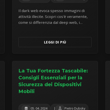
Il dark web evoca spesso immagini di
attività illecite. Scopri cos'è veramente,
come si differenzia dal deep web, i
pericoli reali che comporta e perché è
necessaria estrema cautela.
LEGGI DI PIÙ
La Tua Fortezza Tascabile:
Consigli Essenziali per la
Sicurezza dei Dispositivi
Mobili
05. 04. 2024
|
Pietro Dubsky