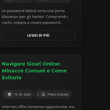
Le password deboli sono una porta
d'accesso per gli hacker. Comprendi i
rischi, impara a creare password
veramente robuste e scopri come i
gestori di password possono
LEGGI DI PIÙ
rivoluzionare la tua sicurezza online.
Navigare Sicuri Online:
Minacce Comuni e Come
Evitarle
15. 03. 2024
|
Pietro Dubsky
Internet offre immense opportunità, ma