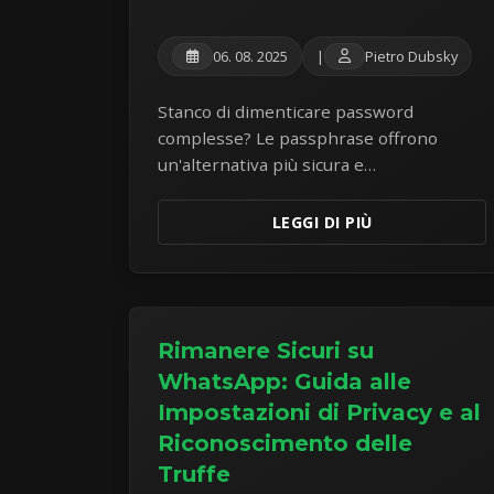
06. 08. 2025
|
Pietro Dubsky
Stanco di dimenticare password
complesse? Le passphrase offrono
un'alternativa più sicura e
memorizzabile. Scopri l'arte di creare
passphrase robuste per proteggere i
LEGGI DI PIÙ
tuoi account online.
Rimanere Sicuri su
WhatsApp: Guida alle
Impostazioni di Privacy e al
Riconoscimento delle
Truffe