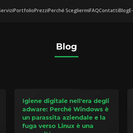
Servizi
Portfolio
Prezzi
Perché Scegliermi
FAQ
Contatti
Blog
E
Blog
Igiene digitale nell'era degli
adware: Perché Windows è
un parassita aziendale e la
fuga verso Linux è una