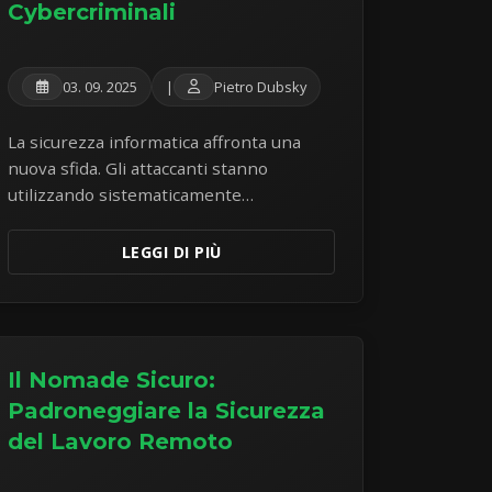
Cybercriminali
03. 09. 2025
|
Pietro Dubsky
La sicurezza informatica affronta una
nuova sfida. Gli attaccanti stanno
utilizzando sistematicamente
l'intelligenza artificiale per creare
attacchi sofisticati che possono aggirare
LEGGI DI PIÙ
le misure di sicurezza tradizionali.
L'analisi di malware reale rivela una
tendenza preoccupante di attacchi ibridi.
Il Nomade Sicuro:
Padroneggiare la Sicurezza
del Lavoro Remoto