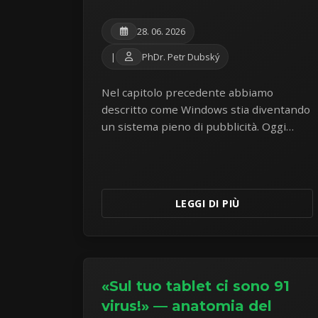
28. 06. 2026
|
PhDr. Petr Dubský
Nel capitolo precedente abbiamo
descritto come Windows stia diventando
un sistema pieno di pubblicità. Oggi
espandiamo questa mappa del
parassitismo aziendale: pressioni
SCOOBE a schermo intero e rincari di
Microsoft 365.
LEGGI DI PIÙ
«Sul tuo tablet ci sono 91
virus!» — anatomia del