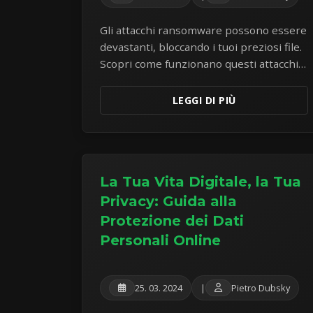
Gli attacchi ransomware possono essere
devastanti, bloccando i tuoi preziosi file.
Scopri come funzionano questi attacchi,
le misure preventive cruciali e
l'importanza di backup dei dati robusti.
LEGGI DI PIÙ
La Tua Vita Digitale, la Tua
Privacy: Guida alla
Protezione dei Dati
Personali Online
25. 03. 2024
|
Pietro Dubsky