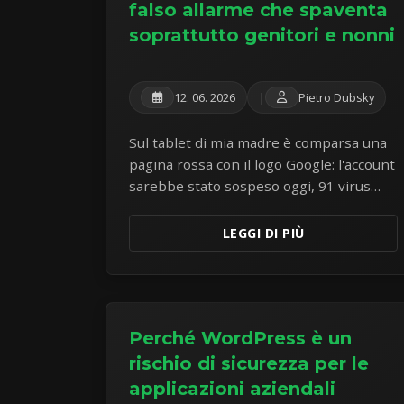
falso allarme che spaventa
soprattutto genitori e nonni
12. 06. 2026
|
Pietro Dubsky
Sul tablet di mia madre è comparsa una
pagina rossa con il logo Google: l'account
sarebbe stato sospeso oggi, 91 virus
starebbero attaccando il sistema, e si
offriva una «pulizia gratuita». Il tablet era
LEGGI DI PIÙ
perfettamente sano — l'intero attacco
era la pagina stessa. La dissezione di un
esemplare da manuale di scareware.
Perché WordPress è un
rischio di sicurezza per le
applicazioni aziendali