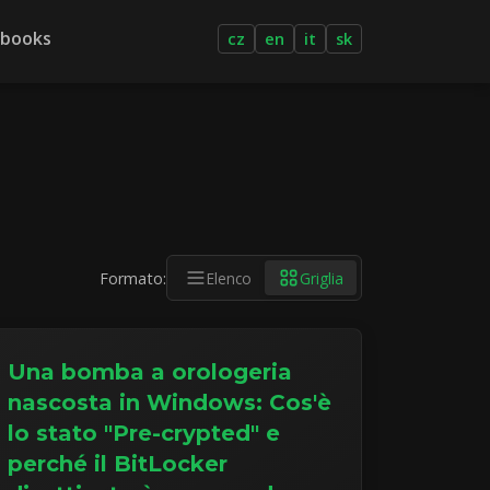
-books
cz
en
it
sk
Formato:
Elenco
Griglia
Una bomba a orologeria
nascosta in Windows: Cos'è
lo stato "Pre-crypted" e
perché il BitLocker