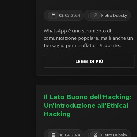
03. 05. 2024
|
Pietro Dubsky
WhatsApp è uno strumento di
comunicazione popolare, ma è anche un
bersaglio per i truffatori. Scopri le
impostazioni di sicurezza chiave e come
riconoscere ed evitare le comuni truffe
LEGGI DI PIÙ
su WhatsApp.
Il Lato Buono dell'Hacking:
Un'Introduzione all'Ethical
Hacking
18. 04. 2024
|
Pietro Dubsky